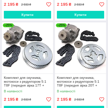
2 195
2 195
₴
₴
2 933 ₴
2 933 ₴
Купити
Купити
–25%
–25%
Комплект для окучника,
Комплект для окучника,
мотокоси з редуктором 5:1
мотокоси з редуктором 5:1
T8F (передня зірка 17Т +
T8F (передня зірка 20Т +
задня зірка 64Т 2 шт +
задня зірка 54Т 2 шт +
В наявності
В наявності
ланцюг 2 шт.) 124L
ланцюг 2 шт.) 124L
2 195
2 195
₴
₴
2 933 ₴
2 933 ₴