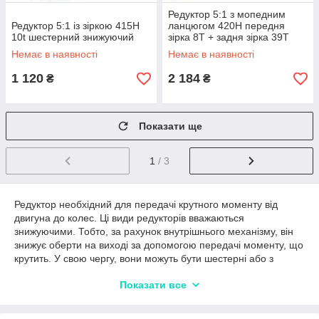
Редуктор 5:1 з мопедним
Редуктор 5:1 із зіркою 415Н
ланцюгом 420H передня
10t шестерний знижуючий
зірка 8T + задня зірка 39T
Немає в наявності
Немає в наявності
1 120
2 184
₴
₴
Показати ще
1
/ 3
Редуктор необхідний для передачі крутного моменту від
двигуна до колес. Ці види редукторів вважаються
знижуючими. Тобто, за рахунок внутрішнього механізму, він
знижує оберти на виході за допомогою передачі моменту, що
крутить. У свою чергу, вони можуть бути шестерні або з
ланцюговою передачею. Ланцюговий редуктор має
Показати все
передавальне число 3:1, він передає обертання з дзвона
через ланцюг на провідну зірку редуктора. Редуктор з
шестерним передачею має передавальне число 5:1, він