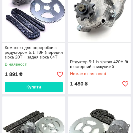
Комплект для переробки з
редуктором 5:1 T8F (передня
зірка 20T + задня зірка 64Т +
ланцюг) 116L
Редуктор 5:1 із зіркою 420Н 9t
В наявності
шестерний знижуючий
1 891
Немає в наявності
₴
1 480
₴
Купити