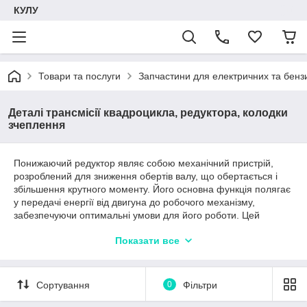
КУЛУ
Товари та послуги
Запчастини для електричних та бенз
Деталі трансмісії квадроцикла, редуктора, колодки
зчеплення
Понижаючий редуктор являє собою механічний пристрій,
розроблений для зниження обертів валу, що обертається і
збільшення крутного моменту. Його основна функція полягає
у передачі енергії від двигуна до робочого механізму,
забезпечуючи оптимальні умови для його роботи. Цей
пристрій відіграє ключову роль у різних технічних системах,
Показати все
де необхідне узгодження швидкостей та підвищення
моменту.
Принцип роботи ґрунтується на використанні зубчастих
Сортування
0
Фільтри
передач. Він складається з двох зубчастих коліс – приводного
(малого) та приводного (великого). Коли двигун обертає