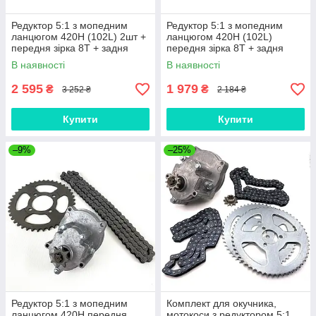
Редуктор 5:1 з мопедним
Редуктор 5:1 з мопедним
ланцюгом 420H (102L) 2шт +
ланцюгом 420H (102L)
передня зірка 8T + задня
передня зірка 8T + задня
зірка 41T 2шт
зірка 41T
В наявності
В наявності
2 595
1 979
₴
₴
3 252 ₴
2 184 ₴
Купити
Купити
–9%
–25%
Редуктор 5:1 з мопедним
Комплект для окучника,
ланцюгом 420H передня
мотокоси з редуктором 5:1