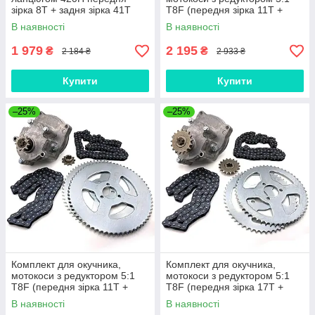
зірка 8T + задня зірка 41T
T8F (передня зірка 11Т +
задня зірка 54Т 2 шт +
В наявності
В наявності
ланцюг 2 шт.) 116L
1 979
2 195
₴
₴
2 184 ₴
2 933 ₴
Купити
Купити
–25%
–25%
Комплект для окучника,
Комплект для окучника,
мотокоси з редуктором 5:1
мотокоси з редуктором 5:1
T8F (передня зірка 11Т +
T8F (передня зірка 17Т +
задня зірка 64Т 2 шт +
задня зірка 54Т 2 шт. +
В наявності
В наявності
ланцюг 2 шт.) 116L
ланцюг 2 шт.) 124L