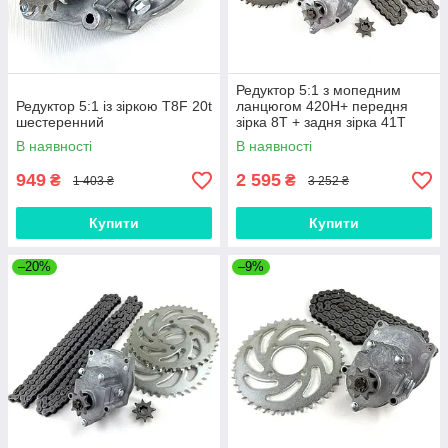
Редуктор 5:1 з мопедним
Редуктор 5:1 із зіркою T8F 20t
ланцюгом 420H+ передня
шестеренний
зірка 8T + задня зірка 41T
В наявності
В наявності
949
2 595
₴
₴
1 403 ₴
3 252 ₴
Купити
Купити
–20%
–9%