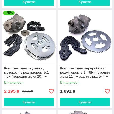
Купити
Купити
–25%
Комплект для окучника,
Комплект для переробки з
мотокоси з редуктором 5:1
редуктором 5:1 T8F (передня
T8F (передня зірка 20Т +
зірка 11T + задня зірка 54Т +
задня зірка 64Т 2 шт +
ланцюг) 124L
В наявності
В наявності
ланцюг 2 шт.) 116L
2 195
1 891
₴
₴
2 933 ₴
Купити
Купити