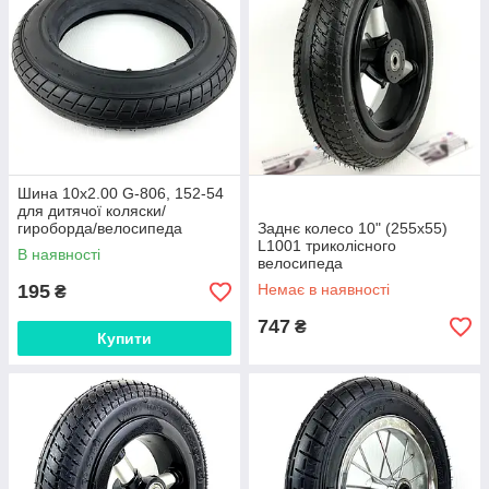
Шина 10x2.00 G-806, 152-54
для дитячої коляски/
гироборда/велосипеда
Заднє колесо 10" (255x55)
L1001 триколісного
В наявності
велосипеда
195
Немає в наявності
₴
747
₴
Купити