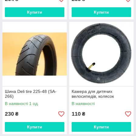
Купити
Купити
Шина Deli tire 225-48 (SA-
Камера для дитячих
266)
велосипедів, колясок
В наявності 1 од.
В наявності
230
110
₴
₴
Купити
Купити