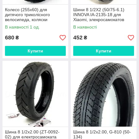
Колесо (255х60) для
Шини 8 1/2X2 (50/75-6.1)
дитячого триколісного
INNOVA IA-2135-18 для
велосипеда, коляски
Xiaomi, элекросамокатов
В наявності 1 од.
В наявності
680
452
₴
₴
Купити
Купити
Шина 8 1/2x2.00 (ZT-0092-
Шина 8 1/2x2.00, G-810 (50-
02) для електросамоката
134)