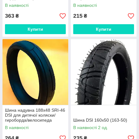
В наявності
В наявності
363
215
₴
₴
Купити
Купити
Шина надувна 188x48 SRI-46
DSI для дитячої коляски/
гироборда/велосипеда
Шина DSI 160x50 (163-50)
В наявності
В наявності 2 од.
264
235
₴
₴