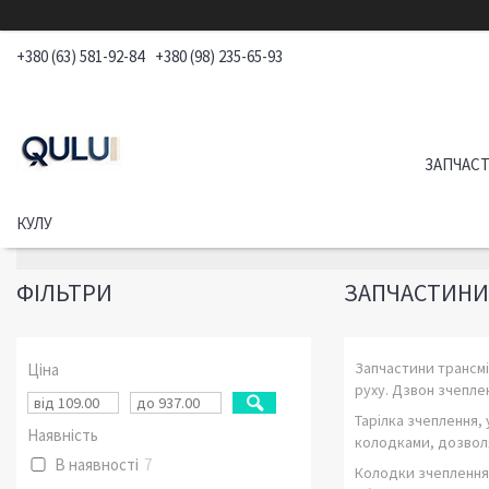
+380 (63) 581-92-84
+380 (98) 235-65-93
ЗАПЧАСТ
КУЛУ
ФІЛЬТРИ
ЗАПЧАСТИНИ 
Запчастини трансмі
Ціна
руху. Дзвон зчепле
Тарілка зчеплення,
Наявність
колодками, дозвол
В наявності
7
Колодки зчеплення 