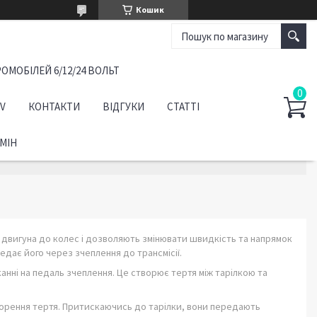
Кошик
ОМОБІЛЕЙ 6/12/24 ВОЛЬТ
TV
КОНТАКТИ
ВІДГУКИ
СТАТТІ
МІН
д двигуна до колес і дозволяють змінювати швидкість та напрямок
едає його через зчеплення до трансмісії.
анні на педаль зчеплення. Це створює тертя між тарілкою та
ворення тертя. Притискаючись до тарілки, вони передають