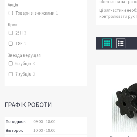
обертання на транс
Акція
Ці запчастини необ
Товари зі знижками
1
контролювати рух. 
Крок
25H
3
T8F
2
Звезда ведущая
6 зубців
3
7 зубців
2
ГРАФІК РОБОТИ
Понеділок
09:00
18:00
Вівторок
10:00
18:00