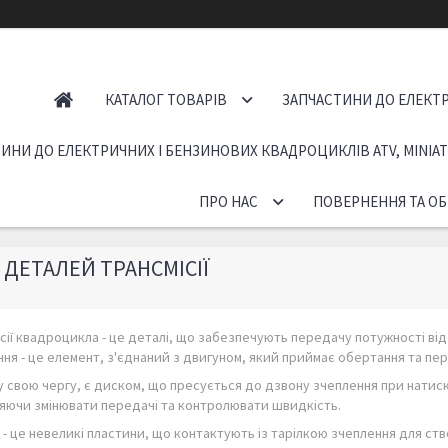
КАТАЛОГ ТОВАРІВ
ЗАПЧАСТИНИ ДО ЕЛЕКТР
ИНИ ДО ЕЛЕКТРИЧНИХ І БЕНЗИНОВИХ КВАДРОЦИКЛІВ ATV, MINIA
ПРО НАС
ПОВЕРНЕННЯ ТА ОБ
ДЕТАЛЕЙ ТРАНСМІСІЇ
сії квадроцикла - це деталі, що забезпечують передачу потужності ві
ння - це елемент, з'єднаний з двигуном, який приймає обертання та пер
 у свою чергу, є диском, що пресується до дзвону зчеплення при натиск
яючи змінювати передачі та контролювати швидкість.
- це невеликі пластини, що контактують із тарілкою зчеплення для ст