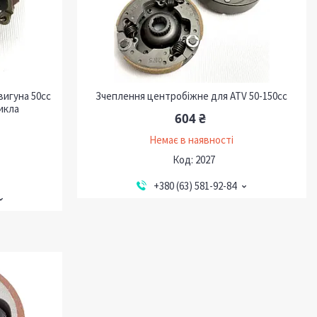
вигуна 50сс
Зчеплення центробіжне для ATV 50-150cc
икла
604 ₴
Немає в наявності
2027
+380 (63) 581-92-84