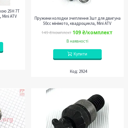
ркою 25Н 7Т
 Mini ATV
Пружини колодки зчеплення 3шт для двигуна
50cc мінімото, квадроцикла, Mini ATV
109 ₴/комплект
149 ₴/комплект
В наявності
Купити
2924