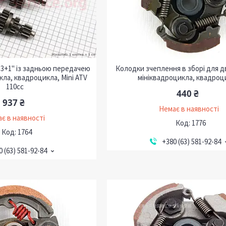
"3+1" із задньою передачею
Колодки зчеплення в зборі для д
кла, квадроцикла, Mini ATV
мініквадроцикла, квадроц
110сс
440 ₴
937 ₴
Немає в наявності
є в наявності
1776
1764
+380 (63) 581-92-84
0 (63) 581-92-84