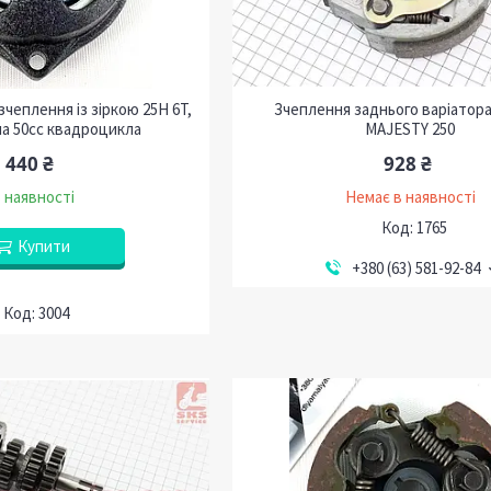
зчеплення із зіркою 25H 6T,
Зчеплення заднього варіатор
на 50сс квадроцикла
MAJESTY 250
440 ₴
928 ₴
 наявності
Немає в наявності
1765
Купити
+380 (63) 581-92-84
3004