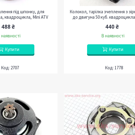
лення під шпонку, для
Колокол, тарілка зчеплення з зі
а, квадроцикла, Mini ATV
до двигуна 50 куб. квадроцикла,
488 ₴
440 ₴
 наявності
В наявності
Купити
Купити
2707
1778