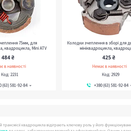
чеплення 75мм, для
Колодки зчеплення в зборі для д
а, квадроцикла, Mini ATV
мініквадроцикла, квадроц
484 ₴
425 ₴
є в наявності
Немає в наявності
2231
2929
0 (63) 581-92-84
+380 (63) 581-92-84
 трансмісії квадроцикла відіграють ключову роль у його функціонуван
гуна
до колес, забезпечуючи плавний та ефективний рух. Одним з важлив