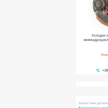
Колодки з
мініквадроцикл
Нема
+38
Запчастини деталей
бензинового дви