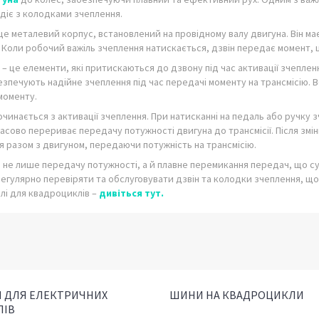
діє з колодками зчеплення.
це металевий корпус, встановлений на провідному валу двигуна. Він м
 Коли робочий важіль зчеплення натискається, дзвін передає момент, 
– це елементи, які притискаються до дзвону під час активації зчепленн
безпечують надійне зчеплення під час передачі моменту на трансмісію. 
моменту.
починається з активації зчеплення. При натисканні на педаль або ручк
асово перериває передачу потужності двигуна до трансмісії. Після змін
 разом з двигуном, передаючи потужність на трансмісію.
 не лише передачу потужності, а й плавне перемикання передач, що с
егулярно перевіряти та обслуговувати дзвін та колодки зчеплення, щ
талі для квадроциклів –
дивіться тут.
 ДЛЯ ЕЛЕКТРИЧНИХ
ШИНИ НА КВАДРОЦИКЛИ
ЛІВ