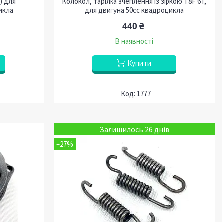
) для
Колокол, тарілка зчеплення із зіркою T8F 6T,
икла
для двигуна 50сс квадроцикла
440 ₴
В наявності
Купити
1777
Залишилось 26 днів
–27%