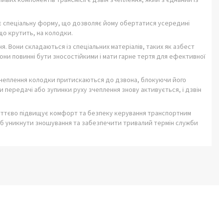
ає спеціальну форму, що дозволяє йому обертатися усередині
що крутить, на колодки.
я. Вони складаються із спеціальних матеріалів, таких як азбест
Вони повинні бути зносостійкими і мати гарне тертя для ефективної
у зчеплення колодки притискаються до дзвона, блокуючи його
и передачі або зупинки руху зчеплення знову активується, і дзвін
уттєво підвищує комфорт та безпеку керування транспортним
об уникнути зношування та забезпечити тривалий термін служби