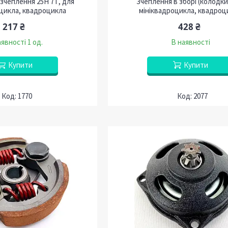
 зчеплення 25H 7Т, для
Зчеплення в зборі (колодки
оцикла, квадроцикла
мініквадроцикла, квадроц
217 ₴
428 ₴
явності 1 од.
В наявності
Купити
Купити
1770
2077