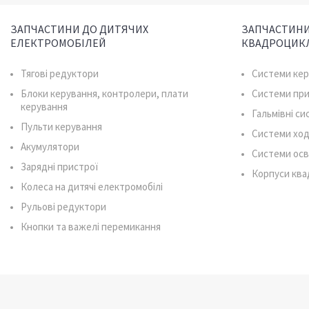
ЗАПЧАСТИНИ ДО ДИТЯЧИХ
ЗАПЧАСТИНИ
ЕЛЕКТРОМОБІЛЕЙ
КВАДРОЦИК
Тягові редуктори
Системи ке
Блоки керування, контролери, плати
Системи пр
керування
Гальмівні с
Пульти керування
Системи ход
Акумулятори
Системи осв
Зарядні пристрої
Корпуси ква
Колеса на дитячі електромобілі
Рульові редуктори
Кнопки та важелі перемикання