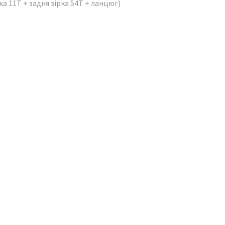
а 11T + задня зірка 54Т + ланцюг)