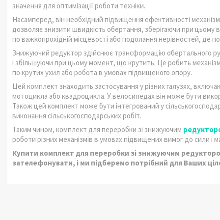
значення для оптимізації роботи техніки.
Насамперед, він необхідний підвищення ефективності механізм
дозволяє знизити швидкість обертання, зберігаючи при цьому 
по важкопрохідній місцевості або подолання нерівностей, де по
Знижуючий редуктор здійснює трансформацію обертального руху
і збільшуючи при цьому момент, що крутить. Це робить механіз
по крутих ухил або робота в умовах підвищеного опору.
Цей комплект знаходить застосування у різних галузях, включа
мотоцикла або квадроцикла. У велосипедах він може бути викор
Також цей комплект може бути інтегрований у сільськогосподар
виконання сільськогосподарських робіт.
Таким чином, комплект для переробки зі знижуючим
редукторо
роботи різних механізмів в умовах підвищених вимог до сили і м
Купити комплект для переробки зі знижуючим редуктором 5
зателефонувати, і ми підберемо потрібний для Ваших ціл