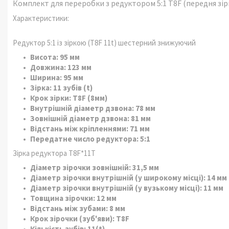
Комплект для переробки з редуктором 5:1 T8F (передня зірк
Характеристики:
Редуктор 5:1 із зіркою (T8F 11t) шестерний знижуючий
Висота: 95 мм
Довжина: 123 мм
Ширина: 95 мм
Зірка: 11 зубів (t)
Крок зірки: T8F (8мм)
Внутрішній діаметр дзвона: 78 мм
Зовнішній діаметр дзвона: 81 мм
Відстань між кріпленнями: 71 мм
Передатне число редуктора: 5:1
Зірка редуктора T8F*11T
Діаметр зірочки зовнішній: 31,5 мм
Діаметр зірочки внутрішній (у широкому місці): 14 мм
Діаметр зірочки внутрішній (у вузькому місці): 11 мм
Товщина зірочки: 12 мм
Відстань між зубами: 8 мм
Крок зірочки (зуб'яви): T8F
Кількість зубів: 11(t)