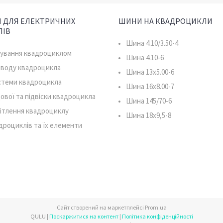
 ДЛЯ ЕЛЕКТРИЧНИХ
ШИНИ НА КВАДРОЦИКЛИ
ЛІВ
Шина 4.10/3.50-4
рування квадроциклом
Шина 4.10-6
иводу квадроцикла
Шина 13x5.00-6
истеми квадроцикла
Шина 16x8.00-7
ової та підвіски квадроцикла
Шина 145/70-6
ітлення квадроциклу
Шина 18x9,5-8
дроциклів та їх елементи
Сайт створений на маркетплейсі
Prom.ua
QULU |
Поскаржитися на контент
|
Політика конфіденційності