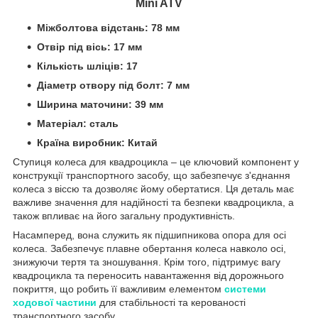
Mini ATV
Міжболтова відстань: 78 мм
Отвір під вісь: 17 мм
Кількість шліців: 17
Діаметр отвору під болт: 7 мм
Ширина маточини: 39 мм
Матеріал: сталь
Країна виробник: Китай
Ступиця колеса для квадроцикла – це ключовий компонент у
конструкції транспортного засобу, що забезпечує з'єднання
колеса з віссю та дозволяє йому обертатися. Ця деталь має
важливе значення для надійності та безпеки квадроцикла, а
також впливає на його загальну продуктивність.
Насамперед, вона служить як підшипникова опора для осі
колеса. Забезпечує плавне обертання колеса навколо осі,
знижуючи тертя та зношування. Крім того, підтримує вагу
квадроцикла та переносить навантаження від дорожнього
покриття, що робить її важливим елементом
системи
ходової частини
для стабільності та керованості
транспортного засобу.