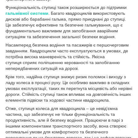
Функціональність ступиц
і
також розширюється до підтримки
гальмівної системи
. Багато квадроциклів використовують
дискові або барабанні гальма, прямо приєднані до
ступиц
і
.
Це забезпечує ефективне та безпечне гальмування, що є
фундаментально важливим для запобігання аварійним
ситуаціям та забезпечення загальної безпеки водіння.
Насамперед безпека водіння та пасажирів є першочерговим
завданням. Квадроцикли часто експлуатуються в умовах, де
потрібна висока маневреність та стійкість. Якісна
ступиця
сприяє поліпшенню керованості та запобіганню
непередбачених ситуацій на дорозі.
Крім того, надійна
ступиця
знижує ризик поломок і виходу з
ладу колеса в процесі руху. Це особливо важливо в складних
умовах експлуатації, таких як перетнута місцевість або нерівні
дороги. Стійкість
ступиц
і
також впливає на довговічність інших
елементів підвіски та ходової частини квадроцикла.
Отже,
ступиця
колеса для квадроцикла – це невід'ємна
частина, що забезпечує не тільки функціональність та
продуктивність, але й безпеку водіння. Працюючи в парі з
іншими компонентами транспортного засобу, вона створює
оптимальні умови для комфортного та безпечного
пересування як на ґрунтових дорогах, так і на асфальтованих