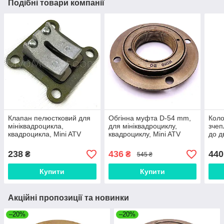
Подібні товари компанії
Клапан пелюстковий для
Обгінна муфта D-54 mm,
Коло
мініквадроцикла,
для мініквадроциклу,
зчеп
квадроцикла, Mini ATV
квадроциклу, Mini ATV
до д
квад
238
436
440
₴
₴
545 ₴
Купити
Купити
Акційні пропозиції та новинки
–20%
–20%