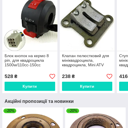
Блок кнопок на кермо 8
Клапан пелюстковий для
Ступ
pin, для квадроцикла
мініквадроцикла,
міні
1500w/110сс-150сс
квадроцикла, Mini ATV
квад
528
238
416
₴
₴
Купити
Купити
Акційні пропозиції та новинки
–20%
–20%