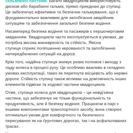
гальмівної системи
. Багато квадроциклів використовують
дискові або барабанні гальма, прямо приєднані до ступиці.
Це забезпечує ефективне та безпечне гальмування, що є
фундаментально важливим для запобігання аварійним
ситуаціям та забезпечення загальної безпеки водіння.
Насамперед безпека водіння та пасажирів є першочерговим
завданням. Квадроцикли часто експлуатуються в умовах, де
потрібна висока маневреність та стійкість. Якісна
ступиця сприяє поліпшенню керованості та запобіганню
непередбачених ситуацій на дорозі.
Крім того, надійна ступиця знижує ризик поломок і виходу з
ладу колеса в процесі руху. Це особливо важливо в складних
умовах експлуатації, таких як перетнута місцевість або нерівні
дороги. Стійкість ступиці також впливає на довговічність інших
елементів підвіски та ходової частини квадроцикла.
Отже, ступиця колеса для квадроцикла – це невід'ємна
частина, що забезпечує не тільки функціональність та
продуктивність, але й безпеку водіння. Працюючи в парі з
іншими компонентами транспортного засобу, вона створює
оптимальні умови для комфортного та безпечного
пересування як на ґрунтових дорогах, так і на асфальтованих
трасах.