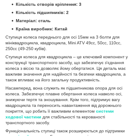
Кількість отворів кріплення: 3
Кількість підшипників: 2
Матеріал: сталь
Країна виробник: Китай
Ступиця колеса переднього для осі 15мм на 3 болти для
мініквадроцикла, квадроцикла, Mini ATV 49cc, 50cc, 110cc,
250cc (49-250 кубів).
Ступиця колеса для квадроцикла – це ключовий компонент у
конструкції транспортного засобу, що забезпечує з'єднання
колеса з віссю та дозволяє йому обертатися. Ця деталь має
важливе значення для надійності та безпеки квадроцикла, а
також впливає на його загальну продуктивність.
Насамперед, вона служить як підшипникова опора для осі
колеса. Забезпечує плавне обертання колеса навколо осі,
знижуючи тертя та зношування. Крім того, підтримує вагу
квадроцикла та переносить навантаження від дорожнього
покриття, що робить її важливим елементом
системи
ходової частини
для стабільності та керованості
транспортного засобу.
Функціональність ступиці також розширюється до підтримки