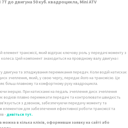
 7Т до двигуна 50 куб. квадроцикла, Mini ATV
 елемент трансмісії, який відіграє ключову роль у передачі моменту з
а колеса. Цей компонент знаходиться на провідному валу двигуна і
арту двигуна та згладжування перемикання передач. Коли водій натискає
иск зчеплення, який, у свою чергу, передає його на трансмісію. Це
рияє більш плавному та комфортному руху квадроцикла.
ючи інерцію. При натисканні на педаль зчеплення диск зчеплення
є водієві плавно перемикати передачі та контролювати швидкість
 зв'язується з дзвоном, забезпечуючи передачу моменту та
им елементом для забезпечення ефективної роботи трансмісії та
ів -
дивіться тут.
 можна в кілька кліків, оформивши заявку на сайті або