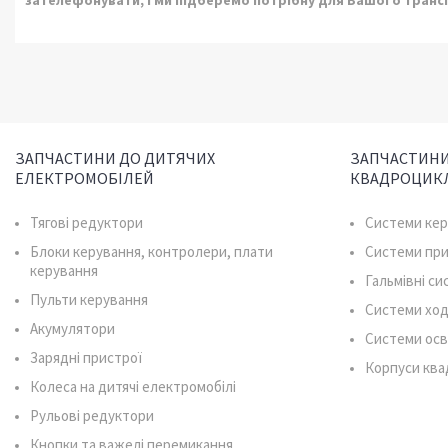
зателефонувати, і ми підберемо потрібну для Вашого транс
ЗАПЧАСТИНИ ДО ДИТЯЧИХ
ЗАПЧАСТИНИ
ЕЛЕКТРОМОБІЛЕЙ
КВАДРОЦИК
Тягові редуктори
Системи ке
Блоки керування, контролери, плати
Системи пр
керування
Гальмівні с
Пульти керування
Системи ход
Акумулятори
Системи осв
Зарядні пристрої
Корпуси ква
Колеса на дитячі електромобілі
Рульові редуктори
Кнопки та важелі перемикання