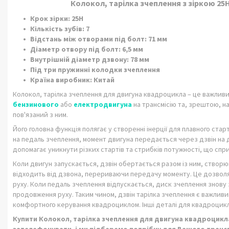
Колокол, тарілка зчеплення з зіркою 25Н
Крок зірки: 25H
Кількість зубів: 7
Відстань між отворами під болт: 71 мм
Діаметр отвору під болт: 6,5 мм
Внутрішній діаметр дзвону: 78 мм
Під три пружинні колодки зчеплення
Країна виробник: Китай
Колокол, тарілка зчеплення для двигуна квадроцикла – це важливий
бензинового
або
електродвигуна
на трансмісію та, зрештою, н
пов'язаний з ним.
Його головна функція полягає у створенні інерції для плавного ст
на педаль зчеплення, момент двигуна передається через дзвін на д
допомагає уникнути різких стартів та стрибків потужності, що сп
Коли двигун запускається, дзвін обертається разом із ним, створю
відходить від дзвона, перериваючи передачу моменту. Це дозволя
руху. Коли педаль зчеплення відпускається, диск зчеплення знову
продовження руху. Таким чином, дзвін тарілка зчеплення є важлив
комфортного керування квадроциклом. Інші деталі для квадроцикл
Купити Колокол, тарілка зчеплення для двигуна квадроцикла