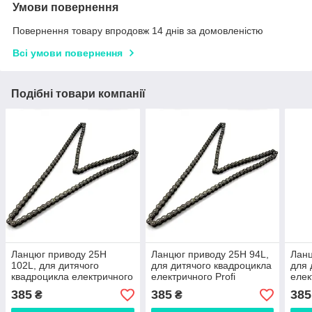
Умови повернення
Повернення товару впродовж 14 днів за домовленістю
Всі умови повернення
Подібні товари компанії
Ланцюг приводу 25H
Ланцюг приводу 25H 94L,
Ланц
102L, для дитячого
для дитячого квадроцикла
для 
квадроцикла електричного
електричного Profi
елек
Profi
385
385
385
₴
₴