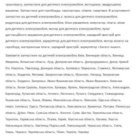
транспорту, запчастини для дитячого електромобіля, мотоцикли, квадроцикли,
машинки. Запчастини для гороборда, гироскутера, сігвеях, смартвея. В асортименті
запчастин на дитячий електромобіль є: колеса для дитячого електромобіля,
редуктора для дитячого електромобіля, блок управління, комутатор, плата, мізки
для дитячого електромобіля, мотор для дитячого електромобіля, пульт
дистанційного керування
для дитячого електромобіля, зарядний пристрій
для
дитячого електромобіля, акумулятор
для дитячого електромобіля, мотор колесо на
гироборд, материнська плата, зарядний пристрій, акумулятор і багато іншого.
Замовити запчастини на дитячий електромобіль
Киев, Винницкая область, Винница,
Жмеринка, Волынская область, Луцк, Днепровская область, Днепродзержинск, Днепр, Кривой
Рог, Никополь, Павлоград, Донецкая область, Артемовск, Мариуполь, Славянск, Житомирская
область, Бердичев, Житомир, Закарпатская область, Мукачево, Ужгород, Запорожская
область, Бердянск, Запорожье, Ивано-Франковская область, Ивано-Франковск, Киевская
область, Белая Церковь, Борисполь, Бровары, Ирпень, Кировоградская область, Александрия,
Кировоград, Луганская область, Алчевск, Лисичанск, Луганск, Свердловск, Северодонецк,
Львовская область, Львов, Жовква, Миколаївська область, Миколаїв, Одеська область,
Ізмаїл, Іллічівськ, Одеса, Полтавська область, Комсомольськ, Кременчук, Полтава, Рівненська
область, Дубно, Рівне, Сумська область, Конотоп, Суми, Шостка, Тернопільська область,
Тернопіль, Харківська область, Лозова, Харків, Херсонська область, Каховка, Херсон,
Хмельницька область, Кам'янець-Подільський, Хмельницький, Черкаська область, Сміла,
Умань, Черкаси, Чернігівська область, Ніжин, Чернігів, Чернівці