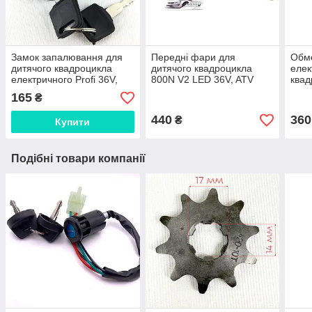
Замок запалювання для
Передні фари для
Обме
дитячого квадроцикла
дитячого квадроцикла
елек
електричного Profi 36V,
800N V2 LED 36V, ATV
квад
ATV 4 pin
165
₴
440
360
₴
Купити
Подібні товари компанії