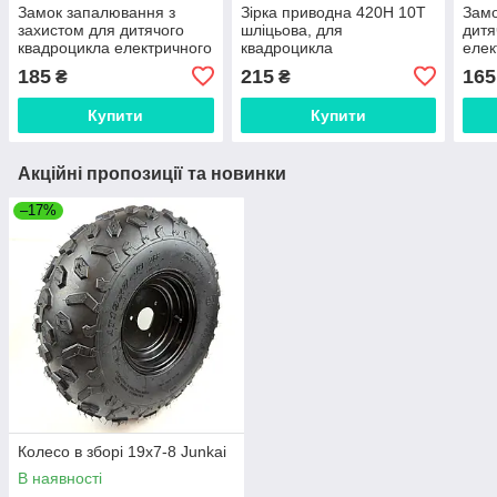
Замок запалювання з
Зірка приводна 420Н 10Т
Замо
захистом для дитячого
шліцьова, для
дитя
квадроцикла електричного
квадроцикла
елек
Profi 36V, ATV 4 pin
ATV 
185
215
165
₴
₴
Купити
Купити
Акційні пропозиції та новинки
–17%
Колесо в зборі 19х7-8 Junkai
В наявності