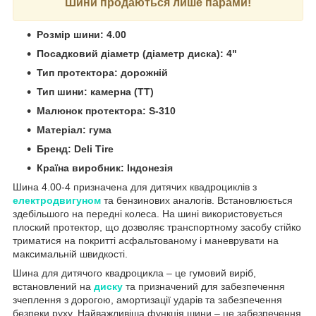
Шини продаються лише парами!
Розмір шини: 4.00
Посадковий діаметр (діаметр диска): 4"
Тип протектора: дорожній
Тип шини: камерна (TT)
Малюнок протектора: S-310
Матеріал: гума
Бренд: Deli Tire
Країна виробник: Індонезія
Шина 4.00-4 призначена для дитячих квадроциклів з
електродвигуном
та бензинових аналогів. Встановлюється
здебільшого на передні колеса. На шині використовується
плоский протектор, що дозволяє транспортному засобу стійко
триматися на покритті асфальтованому і маневрувати на
максимальній швидкості.
Шина для дитячого квадроцикла – це гумовий виріб,
встановлений на
диску
та призначений для забезпечення
зчеплення з дорогою, амортизації ударів та забезпечення
безпеки руху. Найважливіша функція шини – це забезпечення