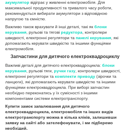
акумулятор
відіграє у живленні електромобіля. Для
максимальної продуктивності та тривалого часу роботи,
рекомендується вибирати акумулятори з відповідною
напругою та ємністю.
Важливо також врахувати й інші деталі, такі як
блоки
керування
, рульові та тягові
редуктора
, контролери
швидкості, електронні регулятори та
панел
і керування
, які
допомагають керувати швидкістю та іншими функціями
електромобіля.
Запчастини для дитячого електроквадроциклу
Важливі деталі для дитячого електроквадроцикла:
блоки
керування
, рульові тяги,
ручки газу
, контролери швидкості,
електронні регулятори та
комплекти приводу
(зірочки та
ланцюги), які допомагають керувати швидкістю та іншими
функціями електроквадроцикла. При виборі запчастин
необхідно переконатись у їх сумісності з іншими
компонентами системи електротранспорту.
Купити замок запалювання для дитячого
електроквадроцикла, електромоб
іля та
інших вид
ів
електротранспорту
можна в кілька кліків, залишивши
заявку на сайті або зателефонувати, і ми підберемо
необхідий.