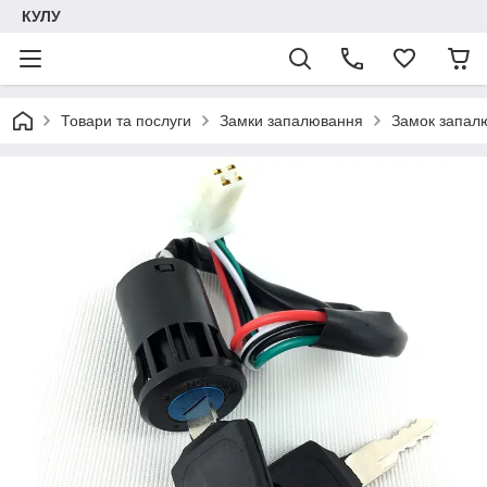
КУЛУ
Товари та послуги
Замки запалювання
Замок запалю