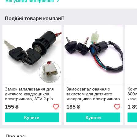
Всі умови повернення
Подібні товари компанії
Замок запалювання для
Замок запалювання з
Конт
дитячого квадроцикла
захистом для дитячого
800w
електричного, ATV 2 pin
квадроцикла електричного
квад
Profi 36V, ATV 4 pin
керу
155
185
1 8
₴
₴
Купити
Купити
Про нас