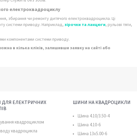
ролер служить без збоїв.
чого електроквадроциклу
вання, збирання чи ремонту дитячого електроквадроцикла. Ці
оту системи приводу. Наприклад,
зірочки та ланцюги
, рульові тяги,
ншими компонентами системи приводу.
на в кілька кліків, залишивши заявку на сайті або
 ДЛЯ ЕЛЕКТРИЧНИХ
ШИНИ НА КВАДРОЦИКЛИ
ЛІВ
Шина 4.10/3.50-4
рування квадроциклом
Шина 4.10-6
иводу квадроцикла
Шина 13x5.00-6