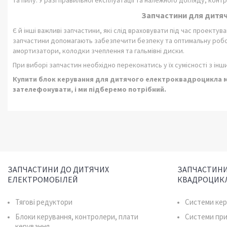
та пилу. У разі правильної експлуатації та належного догляду, конт
Запчастини для дитя
Є й інші важливі запчастини, які слід враховувати під час проекту
запчастини допомагають забезпечити безпеку та оптимальну роб
амортизатори, колодки зчеплення та гальмівні диски.
При виборі запчастин необхідно переконатись у їх сумісності з і
Купити блок керування для дитячого електроквадроцикла мож
зателефонувати, і ми підберемо потрібний.
ЗАПЧАСТИНИ ДО ДИТЯЧИХ
ЗАПЧАСТИНИ
ЕЛЕКТРОМОБІЛЕЙ
КВАДРОЦИК
Тягові редуктори
Системи ке
Блоки керування, контролери, плати
Системи пр
керування