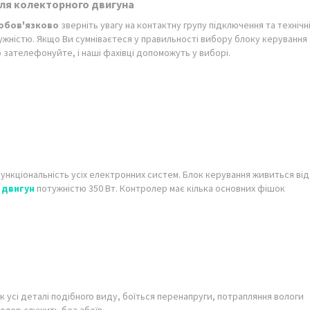
для колекторного двигуна
обов'язково
зверніть увагу на контактну групу підключення та технічн
жністю. Якщо Ви сумніваєтеся у правильності вибору блоку керування
 зателефонуйте, і наші фахівці допоможуть у виборі.
нкціональність усіх електронних систем. Блок керування живиться від
ю
двигун
потужністю 350 Вт. Контролер має кілька основних фішок
 усі деталі подібного виду, боїться перенапруги, потрапляння вологи