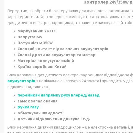
Контролер 24v/350w 
Перед тим, як обрати блок керування для дитячого квадроцикла -
характеристики. Контролери класифікуються за вольтажом та поту
для дитячого електроквадроцикла, то залиште заявку на сайті або
Маркування: YK31C
Напруга: 24V
Потужність: 350W
Силовий контакт підключення акумуляторів
Силові дроти на акумулятор та мотор
Матеріал корпусу: алюміній
Країна виробник: Китай
Блок керування для дитячого електроквадроцикла відповідає за фу
акумуляторів
з номінальною напругою 24 вольта і приводить у ді
підключення, таких як:
перемикач напрямку руху вперед/назад
замок запалювання
ручка газу
обмежувач швидкості
датчики відключення двигуна і т.д.
Блок керування дитячим квадроциклом – це електронна деталь і, як