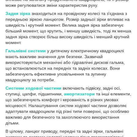
може регулюватися зміни характеристик руху.
Задня зірка
знаходиться на провідному колесі та з'єднана з
передньою зіркою ланцюгом. Розмір задньої зірки впливає на
швидкість і крутний момент. Велика задня зірка забезпечує
більший момент, що крутить, і меншу швидкість, тоді як менша
задня зірка створює більш високу швидкість і менший крутний
момент.
Гальмівні системи
у дитячому електричному квадроциклі
мають важливе значення для безпеки. Зазвичай
використовуються механічні або гідравлічні дискові гальма,
що встановлюються на передніх та задніх колесах. Вони
забезпечують ефективне уповільнення та зупинку
квадроциклу за потреби.
Системи ходової частини
включають підвіску, задні осі,
ступиц
і
, цапфи, підшипники,
амортизатори
та інші елементи,
що забезпечують комфорт і керованість в різних умовах
місцевості. Налаштування систем ходової частини дозволяє
адаптувати квадроцикли під різні типи поверхні, що особливо
важливо для безпечного та захоплюючого використання
дітьми.
В цілому, ланцюг приводу, передні та задні зірки, гальмівні