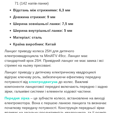
71 (142 напів-ланки)
Відстань між стрижнями: 6,3 мм
Довжина стрижня: 9 мм
Ширина зовнішньої ланки: 7,5 мм
Ширина внутрішньої ланки: 5 мм
Матеріал: сталь
Країна виробник: Китай
Ланцюг приводу колеса 25H для дитячого
електроквадроцикла та MiniATV 49сс. Ланцюг має
стандартний крок 25Н. Привідний ланцюг не має замка і всі
стрижні на ньому пресовані.
Ланцюг приводу у дитячому електричному квадроциклі
відіграє ключову роль, забезпечуючи ефективну передачу
потужності від
електродвигуна
до колес. Важливі
компоненти ланцюгової передачі включають передню і задню
зірки, гальмівні системи і елементи ходової частини.
Передня зірка
– це зубчасте колесо, встановлене на виході
електромотора. Вона є першою ланкою ланцюга та визначає
початкову передачу потужності. Конструкція передньої зірки
впливає на загальну продуктивність квадроцикла, та її розмір