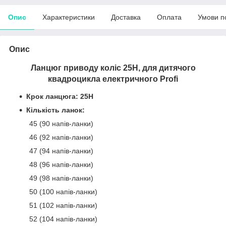
Опис
Характеристики
Доставка
Оплата
Умови п
Опис
Ланцюг приводу коліс 25H, для дитячого
квадроцикла електричного Profi
Крок ланцюга: 25H
Кількість ланок:
45 (90 напів-ланки)
46 (92 напів-ланки)
47 (94 напів-ланки)
48 (96 напів-ланки)
49 (98 напів-ланки)
50 (100 напів-ланки)
51 (102 напів-ланки)
52 (104 напів-ланки)