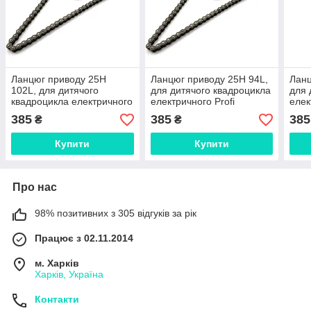
Ланцюг приводу 25H
Ланцюг приводу 25H 94L,
Ланц
102L, для дитячого
для дитячого квадроцикла
для 
квадроцикла електричного
електричного Profi
елек
Profi
385
385
385
₴
₴
Купити
Купити
Про нас
98% позитивних з 305 відгуків за рік
Працює з 02.11.2014
м. Харків
Харків, Україна
Контакти