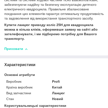
системи та системи ходової частини тісно взаємопов'язані,
забезпечуючи надійну та безпечну експлуатацію дитячого
електричного квадроцикла. Правильне збалансоване
поєднання цих елементів гарантує оптимальну продуктивність
та задоволення від використання транспортного засобу.
Купити ланцюг приводу коліс 25H для квадроцикла
можна в кілька кліків, оформивши заявку на сайті або
зателефонувати, і ми підберемо потрібну для Вашого
транспорту.
Приховати
Характеристики
Основні атрибути
Виробник
Profi
Країна виробник
Китай
Вид запчастини
Ланцюг
Стан
Новий
Користувальницькі характеристики