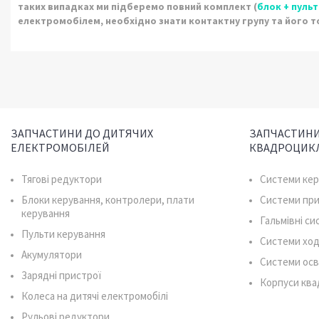
таких випадках ми підберемо повний комплект (
блок + пульт
електромобілем, необхідно знати контактну групу та його то
ЗАПЧАСТИНИ ДО ДИТЯЧИХ
ЗАПЧАСТИНИ
ЕЛЕКТРОМОБІЛЕЙ
КВАДРОЦИК
Тягові редуктори
Системи ке
Блоки керування, контролери, плати
Системи пр
керування
Гальмівні с
Пульти керування
Системи ход
Акумулятори
Системи осв
Зарядні пристрої
Корпуси ква
Колеса на дитячі електромобілі
Рульові редуктори