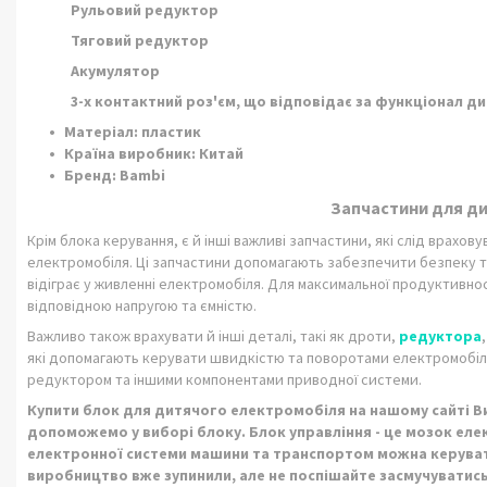
Рульовий редуктор
Тяговий редуктор
Акумулятор
3-х контактний роз'єм, що відповідає за функціонал 
Матеріал: пластик
Країна виробник: Китай
Бренд: Bambi
Запчастини для д
Крім блока керування, є й інші важливі запчастини, які слід врахов
електромобіля. Ці запчастини допомагають забезпечити безпеку 
відіграє у живленні електромобіля. Для максимальної продуктивно
відповідною напругою та ємністю.
Важливо також врахувати й інші деталі, такі як дроти,
редуктора
які допомагають керувати швидкістю та поворотами електромобіля.
редуктором та іншими компонентами приводної системи.
Купити блок для дитячого електромобіля на нашому сайті Ви
допоможемо у виборі блоку. Блок управління - це мозок ел
електронної системи машини та транспортом можна керувати
виробництво вже зупинили, але не поспішайте засмучуватись