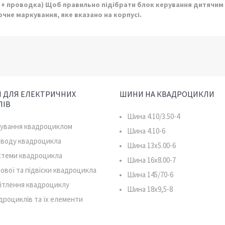
+ проводка) Щоб правильно підібрати блок керування дитячим
чне маркування, яке вказано на корпусі.
 ДЛЯ ЕЛЕКТРИЧНИХ
ШИНИ НА КВАДРОЦИКЛИ
ЛІВ
Шина 4.10/3.50-4
рування квадроциклом
Шина 4.10-6
иводу квадроцикла
Шина 13x5.00-6
истеми квадроцикла
Шина 16x8.00-7
ової та підвіски квадроцикла
Шина 145/70-6
ітлення квадроциклу
Шина 18x9,5-8
дроциклів та їх елементи