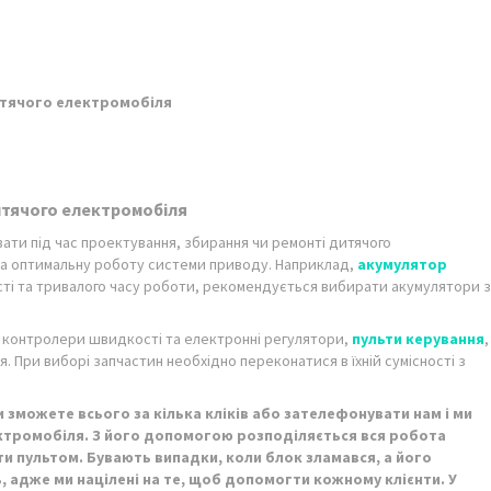
дитячого електромобіля
итячого електромобіля
увати під час проектування, збирання чи ремонті дитячого
та оптимальну роботу системи приводу. Наприклад,
акумулятор
сті та тривалого часу роботи, рекомендується вибирати акумулятори з
, контролери швидкості та електронні регулятори,
пульти керування
,
 При виборі запчастин необхідно переконатися в їхній сумісності з
 зможете всього за кілька кліків або зателефонувати нам і ми
ектромобіля. З його допомогою розподіляється вся робота
 пультом. Бувають випадки, коли блок зламався, а його
, адже ми націлені на те, щоб допомогти кожному клієнти. У