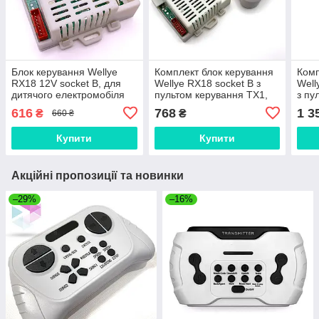
Блок керування Wellye
Комплект блок керування
Комп
RX18 12V socket B, для
Wellye RX18 socket B з
Well
дитячого електромобіля
пультом керування TX1,
з пу
Bambi
для дитячого
TX10
616
768
1 3
₴
₴
660 ₴
електромобіля Bambi
елек
Купити
Купити
Акційні пропозиції та новинки
–29%
–16%