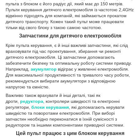
пульта з блоком є його радіус дії, який має до 150 метрів.
Пульти керування дитячого електромобіля із частотою 2,4GHz
відмінно підходять для компаній, які займаються прокатом
дитячого транспорту. Кожен такий пульт може працювати
тільки від свого блоку з такою самою частотою.
Запчастини для дитячого електромобіля
Крім пульта керування, є й інші важливі запчастини, які слід
враховувати під час проектування, збирання чи ремонті
дитячого електромобіля. Ці запчастини допомагають
забезпечити безпеку та оптимальну роботу системи приводу.
Наприклад,
акумулятор
відіграє у живленні електромобіля.
Для максимальної продуктивності та тривалого часу роботи,
рекомендується вибирати акумулятори з відповідною
напругою та ємністю.
Важливо також врахувати й інші деталі, такі як
дроти,
редуктора
, контролери швидкості та електронні
регулятори,
блоки керування
, які допомагають керувати
швидкістю та поворотами електромобіля. При виборі
запчастин необхідно переконатися в їхній сумісності з
редуктором та іншими компонентами приводної системи.
Цей пульт працює з цим блоком керування