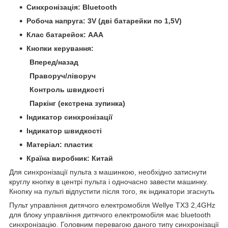
Синхронізація: Bluetooth
Робоча напруга: 3V (дві батарейки по 1,5V)
Клас батарейок: ААА
Кнопки керування:
Вперед/назад
Праворуч/ліворуч
Контроль швидкості
Паркінг (екстрена зупинка)
Індикатор синхронізації
Індикатор швидкості
Матеріал: пластик
Країна виробник: Китай
Для синхронізації пульта з машинкою, необхідно затиснути
круглу кнопку в центрі пульта і одночасно завести машинку.
Кнопку на пульті відпустити після того, як індикатори згаснуть
Пульт управління дитячого електромобіля Wellye TX3 2,4GHz
для блоку управління дитячого електромобіля має bluetooth
синхронізацію. Головним перевагою даного типу синхронізації