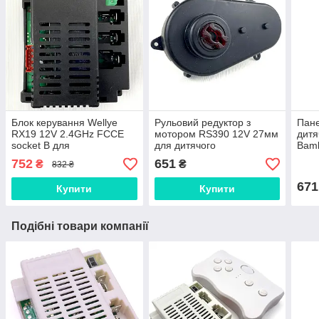
Блок керування Wellye
Рульовий редуктор з
Пане
RX19 12V 2.4GHz FCCE
мотором RS390 12V 27мм
дитя
socket B для
для дитячого
Bamb
повнопривідного дитячого
електромобіля Bambi
752
651
₴
₴
832 ₴
електромобіля М 3454
671
Купити
Купити
Подібні товари компанії