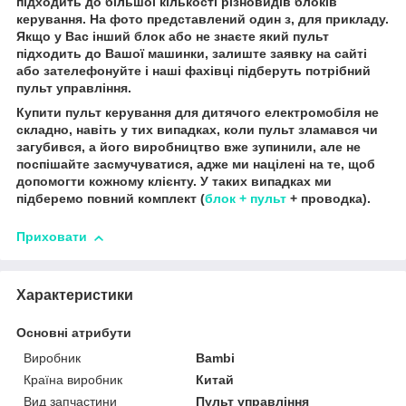
підходить до більшої кількості різновидів блоків
керування. На фото представлений один з, для прикладу.
Якщо у Вас інший блок або не знаєте який пульт
підходить до Вашої машинки, залиште заявку на сайті
або зателефонуйте і наші фахівці підберуть потрібний
пульт управління.
Купити пульт керування для дитячого електромобіля не
складно, навіть у тих випадках, коли пульт зламався чи
загубився, а його виробництво вже зупинили, але не
поспішайте засмучуватися, адже ми націлені на те, щоб
допомогти кожному клієнту. У таких випадках ми
підберемо повний комплект (
блок + пульт
+ проводка).
Приховати
Характеристики
Основні атрибути
Виробник
Bambi
Країна виробник
Китай
Вид запчастини
Пульт управління