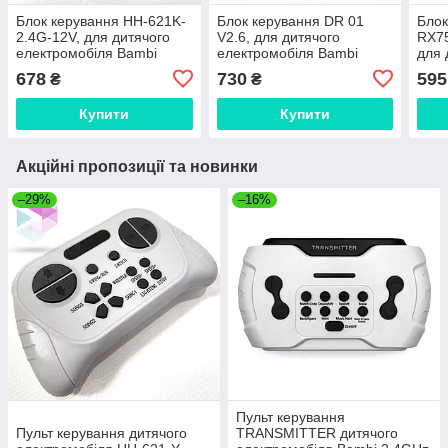
Блок керування HH-621K-
Блок керування DR 01
Блок
2.4G-12V, для дитячого
V2.6, для дитячого
RX75
електромобіля Bambi
електромобіля Bambi
для 
елек
678
730
595
₴
₴
Купити
Купити
Акційні пропозиції та новинки
–29%
–16%
Пульт керування
Пульт керування дитячого
TRANSMITTER дитячого