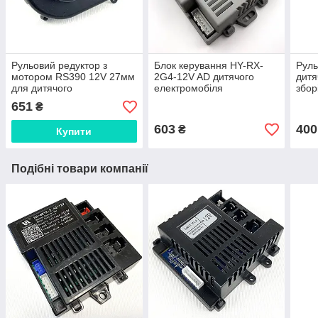
Рульовий редуктор з
Блок керування HY-RX-
Руль
мотором RS390 12V 27мм
2G4-12V AD дитячого
дитя
для дитячого
електромобіля
збор
електромобіля Bambi
12V
651
₴
603
400
₴
Купити
Подібні товари компанії