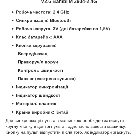
V2.6 Bambi M 3904-2,4G
Робоча частота: 2,4 GHz
Синхронізація: Bluetooth
Робоча напруга: 3V (дві батарейки по 1,5V)
Клас батарейок: ААА
Кнопки керування:
Вперед/назад
Праворуч/ліворуч
Контроль швидкості
Паркінг (екстрена зупинка)
Індикатор синхронізації
Індикатор швидкості
Матеріал: пластик
Країна виробник: Китай
Для синхронізації пульта з машинкою необхідно затиснути
круглу кнопку в центрі пульта і одночасно завести машинку.
Кнопку на пульті відпустити після того, як індикатори згаснуть.