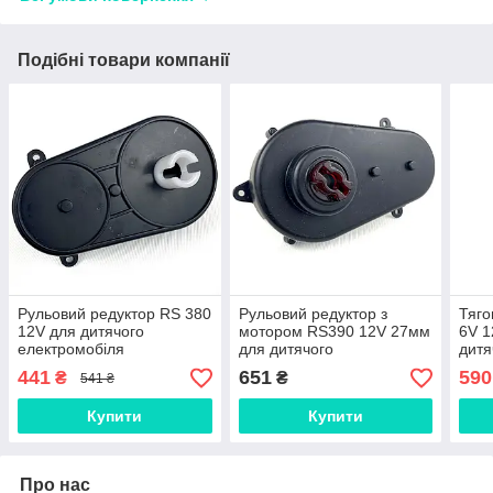
Подібні товари компанії
Рульовий редуктор RS 380
Рульовий редуктор з
Тяго
12V для дитячого
мотором RS390 12V 27мм
6V 
електромобіля
для дитячого
дитя
електромобіля Bambi
Bam
441
651
590
₴
₴
541 ₴
Купити
Купити
Про нас