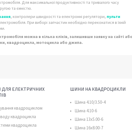
ектромобіля. Для максимальної продуктивності та тривалого часу
угою та ємністю.
вання
, контролери швидкості та електронні регулятори,
пульти
лектромобіля. При виборі запчастин необхідно переконатися в їхній
ми.
тромобіля можна в кілька кліків, залишивши заявку на сайті аб
нки, квадроцикла, мотоцикла або джипа.
 ДЛЯ ЕЛЕКТРИЧНИХ
ШИНИ НА КВАДРОЦИКЛИ
ЛІВ
Шина 4.10/3.50-4
рування квадроциклом
Шина 4.10-6
иводу квадроцикла
Шина 13x5.00-6
истеми квадроцикла
Шина 16x8.00-7