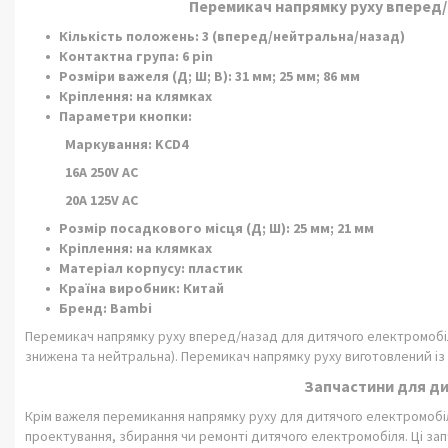
Перемикач напрямку руху вперед
Кількість положень: 3 (вперед/нейтральна/назад)
Контактна група: 6 pin
Розміри важеля (Д; Ш; В): 31 мм; 25 мм; 86 мм
Кріплення: на клямках
Параметри кнопки:
Маркування: KCD4
16A 250V AC
20A 125V AC
Розмір посадкового місця (Д; Ш): 25 мм; 21 мм
Кріплення: на клямках
Матеріал корпусу: пластик
Країна виробник: Китай
Бренд: Bambi
Перемикач напрямку руху вперед/назад для дитячого електромобі
знижена та нейтральна). Перемикач напрямку руху виготовлений із
Запчастини для д
Крім важеля перемикання напрямку руху для дитячого електромобіля,
проектування, збирання чи ремонті дитячого електромобіля. Ці з