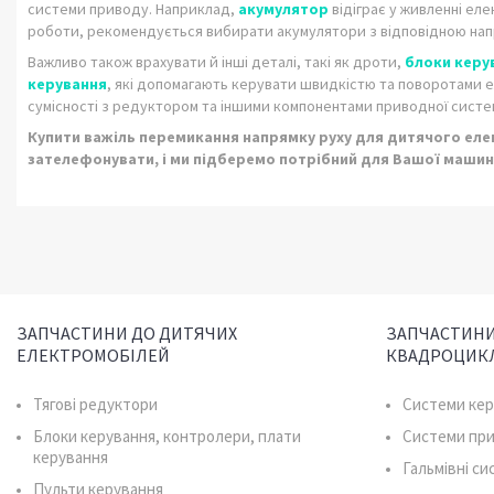
системи приводу. Наприклад,
акумулятор
відіграє у живленні ел
роботи, рекомендується вибирати акумулятори з відповідною напр
Важливо також врахувати й інші деталі, такі як дроти,
блоки керу
керування
, які допомагають керувати швидкістю та поворотами е
сумісності з редуктором та іншими компонентами приводної систе
Купити важ
іль перемикання напрямку руху
для дитячого елек
зателефонувати, і ми підберемо потрібний для Вашої маши
ЗАПЧАСТИНИ ДО ДИТЯЧИХ
ЗАПЧАСТИНИ
ЕЛЕКТРОМОБІЛЕЙ
КВАДРОЦИК
Тягові редуктори
Системи ке
Блоки керування, контролери, плати
Системи пр
керування
Гальмівні с
Пульти керування