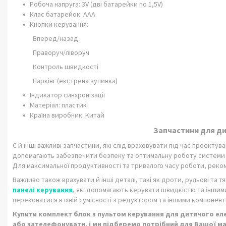
Робоча напруга: 3V (дві батарейки по 1,5V)
Клас батарейок: ААА
Кнопки керування:
Вперед/назад
Праворуч/ліворуч
Контроль швидкості
Паркінг (екстрена зупинка)
Індикатор синхронізації
Матеріал: пластик
Країна виробник: Китай
Запчастини для д
Є й інші важливі запчастини, які слід враховувати під час проекту
допомагають забезпечити безпеку та оптимальну роботу системи
Для максимальної продуктивності та тривалого часу роботи, реко
Важливо також врахувати й інші деталі, такі як дроти, рульові та тя
панел
і керування
, які допомагають керувати швидкістю та іншим
переконатися в їхній сумісності з редуктором та іншими компонен
Купити комплект блок з пультом керування для
дитячого еле
або зателефонувати, і ми підберемо потрібний для Вашої 