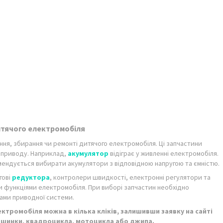
итячого електромобіля
вання, збирання чи ремонті дитячого електромобіля. Ці запчастини
 приводу. Наприклад,
акумулятор
відіграє у живленні електромобіля.
мендується вибирати акумулятори з відповідною напругою та ємністю.
гові
редуктора
, контролери швидкості, електронні регулятори та
и функціями електромобіля. При виборі запчастин необхідно
тами приводної системи.
ктромобіля можна в кілька кліків, залишивши заявку на сайті
машинки, квадроцикла, мотоцикла або джипа.