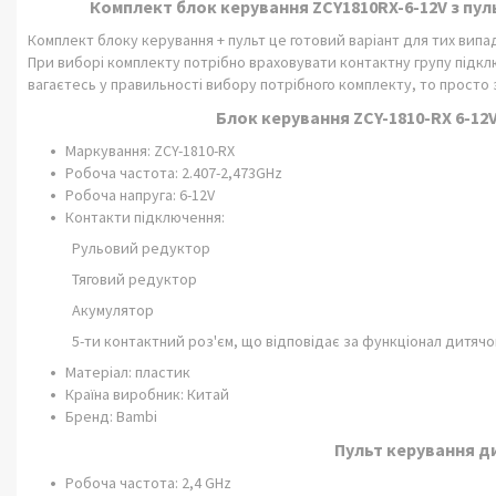
Комплект блок керування
ZCY
1810RX-6-12V з пу
Комплект блоку керування + пульт це готовий варіант для тих випа
При виборі комплекту потрібно враховувати контактну групу підкл
вагаєтесь у правильності вибору потрібного комплекту, то просто
Блок керування ZCY-1810-RX 6-12
Маркування: ZCY-1810-RX
Робоча частота: 2.407-2,473GHz
Робоча напруга: 6-12V
Контакти підключення:
Рульовий редуктор
Тяговий редуктор
Акумулятор
5-ти контактний роз'єм, що відповідає за функціонал дитяч
Матеріал: пластик
Країна виробник: Китай
Бренд: Bambi
Пульт керування д
Робоча частота: 2,4 GHz