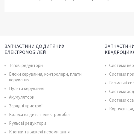
ЗАПЧАСТИНИ ДО ДИТЯЧИХ
ЗАПЧАСТИНИ
ЕЛЕКТРОМОБІЛЕЙ
КВАДРОЦИК
Тягові редуктори
Системи ке
Блоки керування, контролери, плати
Системи пр
керування
Гальмівні с
Пульти керування
Системи ход
Акумулятори
Системи осв
Зарядні пристрої
Корпуси ква
Колеса на дитячі електромобілі
Рульові редуктори
Кнопки та важелі перемикання