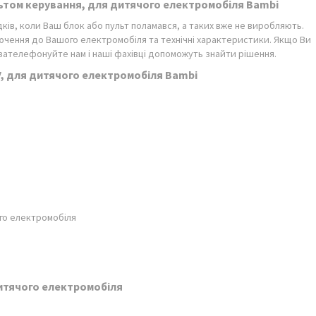
льтом керування, для дитячого електромобіля Bambi
дків, коли Ваш блок або пульт поламався, а таких вже не виробляють.
ючення до Вашого електромобіля та технічні характеристики. Якщо Ви
 зателефонуйте нам і наші фахівці допоможуть знайти рішення.
V, для дитячого електромобіля Bambi
ого електромобіля
итячого електромобіля