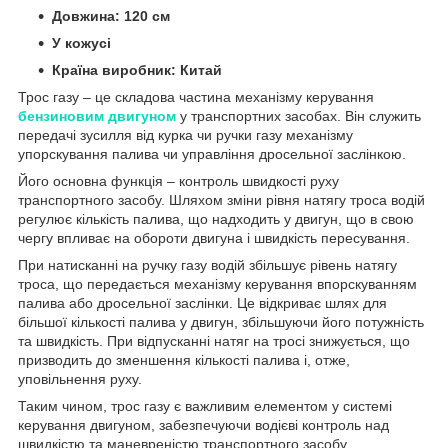
Довжина:
120
см
У кожусі
Країна виробник: Китай
Трос газу – це складова частина механізму керування
бензиновим двигуном
у транспортних засобах. Він служить
передачі зусилля від курка чи ручки газу механізму
упорскування палива чи управління дросельної заслінкою.
Його основна функція – контроль швидкості руху
транспортного засобу. Шляхом зміни рівня натягу троса водій
регулює кількість палива, що надходить у двигун, що в свою
чергу впливає на обороти двигуна і швидкість пересування.
При натисканні на ручку газу водій збільшує рівень натягу
троса, що передається механізму керування впорскуванням
палива або дросельної заслінки. Це відкриває шлях для
більшої кількості палива у двигун, збільшуючи його потужність
та швидкість. При відпусканні натяг на тросі знижується, що
призводить до зменшення кількості палива і, отже,
уповільнення руху.
Таким чином, трос газу є важливим елементом у системі
керування двигуном, забезпечуючи водієві контроль над
швидкістю та маневреністю транспортного засобу.