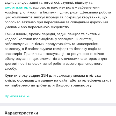
задні, ланцюг, задні та тягові осі, ступиці, підвіску та
амортизатори
, відіграють важливу роль у забезпеченні
комфорту, стійкості та безпеки під час руху. Ефективна робота
цих компонентів знижує вібрації та покращує керування, що
особливо важливо при пересуванні за складними дорожніми
умовами або пересіченою місцевістю.
Таким чином, зірочки передні, задні, ланцюг та системи
ходової частини взаємодіють у злагодженій системі,
забезпечуючи не тільки продуктивність та маневреність
самокату, а й забезпечуючи комфорт та безпеку водія та
пасажирів. Правильна експлуатація та регулярне технічне
обслуговування цих елементів є ключовими факторами для
довговічності та ефективної роботи всього транспортного
засобу.
Купити зірку задню 25H для
самокату
можна в кілька
кліків, оформивши заявку на сайті або зателефонувати, і
ми підберемо потрібну для Вашого транспорту.
Приховати
Характеристики