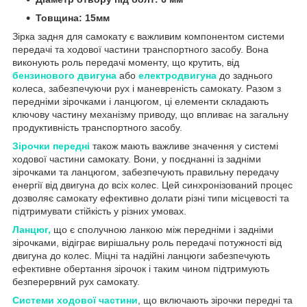
Товщина: 15мм
Зірка задня для самокату є важливим компонентом системи
передачі та ходової частини транспортного засобу. Вона
виконують роль передачі моменту, що крутить, від
бензинового двигуна
або
електродвигуна
до заднього
колеса, забезпечуючи рух і маневреність самокату. Разом з
передніми зірочками і ланцюгом, ці елементи складають
ключову частину механізму приводу, що впливає на загальну
продуктивність транспортного засобу.
Зірочки передні
також мають важливе значення у системі
ходової частини самокату. Вони, у поєднанні із задніми
зірочками та ланцюгом, забезпечують правильну передачу
енергії від двигуна до всіх колес. Цей синхронізований процес
дозволяє самокату ефективно долати різні типи місцевості та
підтримувати стійкість у різних умовах.
Ланцюг,
що є сполучною ланкою між передніми і задніми
зірочками, відіграє вирішальну роль передачі потужності від
двигуна до колес. Міцні та надійні ланцюги забезпечують
ефективне обертання зірочок і таким чином підтримують
безперервний рух самокату.
Системи ходової частини
, що включають зірочки передні та