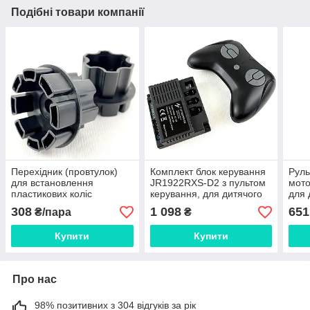
Подібні товари компанії
Перехідник (провтулок)
Комплект блок керування
Руль
для встановлення
JR1922RXS-D2 з пультом
мот
пластикових коліс
керування, для дитячого
для 
дитячого електромобіля 6
електромобіля Bambi
елек
308
1 098
651
₴/пара
₴
пелюсток подовжений
Купити
Купити
Про нас
98% позитивних з 304 відгуків за рік