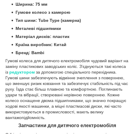
Ширина: 75 мм
Гумове колесо з камерою
Тип шини: Tube Type (камерна)
Металеві підшипники
Матеріал дисків: пластик
Країна виробник: Китай
Бренд: Bambi
Гумові колеса для дитячого електромобіля чудовий варіант на
заміну пластикових заводських коліс. З'єднуються такі колеса
із
редуктором
за допомогою спеціального перехідника.
Гумові шини забезпечують відмінне зчеплення з поверхнею,
що зменшує ризик ковзання та забезпечує стабільність під час
руху. Їзда стає більш плавною та комфортною. Поглинають
удари та вібрації, створювані нерівною поверхнею. Кожне
колесо оснащене двома підшипниками, що значно покращує
ходові якості машинки, а міцні пластмасові диски, які часто
використовуються в промисловості, мають велику
вантажопідйомність.
Запчастини для дитячого електромобіля