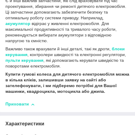
Є й інші важливі запчастини, які слід враховувати під час
проектування, збирання чи ремонті дитячого електромобіля.
Ці запчастини допомагають забезпечити безпеку та
оптимальну роботу системи приводу. Наприклад,
акумулятор
відіграє у живленні електромобіля. Для
максимальної продуктивності та тривалого часу роботи,
рекомендується вибирати акумулятори з відповідною
напругою та ємністю.
Важливо також врахувати й інші деталі, такі як дроти,
блоки
керування
, контролери швидкості та електронні регулятори,
пульти керування
, які допомагають керувати швидкістю та
поворотами електромобіля.
Купити гумов
і колеса
для дитячого електромобіля можна
в кілька кліків, залишивши заявку на сайті або
зателефонувати, і ми підберемо потрібн
і
для Вашої
машинки, квадроцикла, мотоцикла або джипа.
Приховати
Характеристики