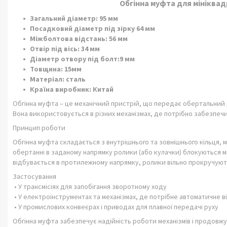
Обгінна муфта для мініквад
Загальний діаметр: 95 мм
Посадковий діаметр під зірку 64 мм
Міжболтова відстань: 56 мм
Отвір під вісь: 34 мм
Діаметр отвору під болт:9 мм
Товщина: 15мм
Матеріал: сталь
Країна виробник: Китай
Обгінна муфта – це механічний пристрій, що передає обертальний 
Вона використовується в різних механізмах, де потрібно забезпечи
Принцип роботи
Обгінна муфта складається з внутрішнього та зовнішнього кільця, 
обертанні в заданому напрямку ролики (або кулачки) блокуються 
відбувається в протилежному напрямку, ролики вільно прокручую
Застосування
• У трансмісіях для запобігання зворотному ходу
• У електроінструментах та механізмах, де потрібне автоматичне 
• У промислових конвеєрах і приводах для плавної передачі руху
Обгінна муфта забезпечує надійність роботи механізмів і продовжує