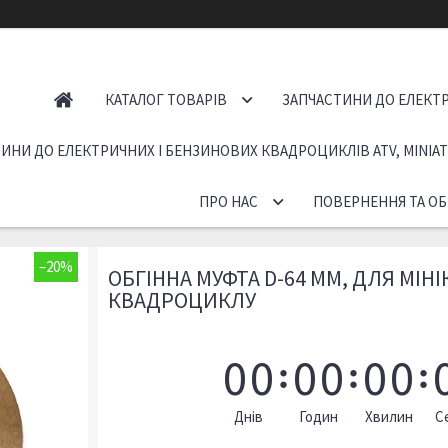
КАТАЛОГ ТОВАРІВ
ЗАПЧАСТИНИ ДО ЕЛЕКТР
ИНИ ДО ЕЛЕКТРИЧНИХ І БЕНЗИНОВИХ КВАДРОЦИКЛІВ ATV, MINIA
ПРО НАС
ПОВЕРНЕННЯ ТА ОБ
–20%
ОБГІННА МУФТА D-64 MM, ДЛЯ МІ
КВАДРОЦИКЛУ
0
0
0
0
0
0
Днів
Годин
Хвилин
С