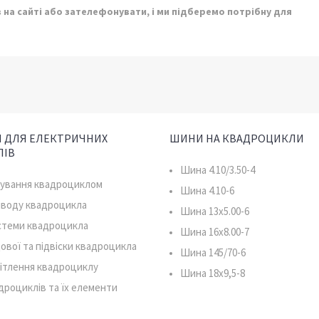
 на сайті або зателефонувати, і ми підберемо потрібну для
 ДЛЯ ЕЛЕКТРИЧНИХ
ШИНИ НА КВАДРОЦИКЛИ
ЛІВ
Шина 4.10/3.50-4
рування квадроциклом
Шина 4.10-6
иводу квадроцикла
Шина 13x5.00-6
истеми квадроцикла
Шина 16x8.00-7
ової та підвіски квадроцикла
Шина 145/70-6
ітлення квадроциклу
Шина 18x9,5-8
дроциклів та їх елементи