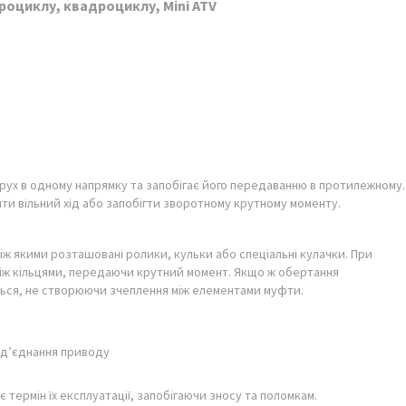
роциклу, квадроциклу, Mini ATV
рух в одному напрямку та запобігає його передаванню в протилежному.
ти вільний хід або запобігти зворотному крутному моменту.
між якими розташовані ролики, кульки або спеціальні кулачки. При
між кільцями, передаючи крутний момент. Якщо ж обертання
ться, не створюючи зчеплення між елементами муфти.
від’єднання приводу
 термін їх експлуатації, запобігаючи зносу та поломкам.