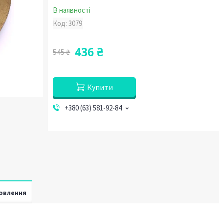
В наявності
Код:
3079
436 ₴
545 ₴
Купити
+380 (63) 581-92-84
овлення