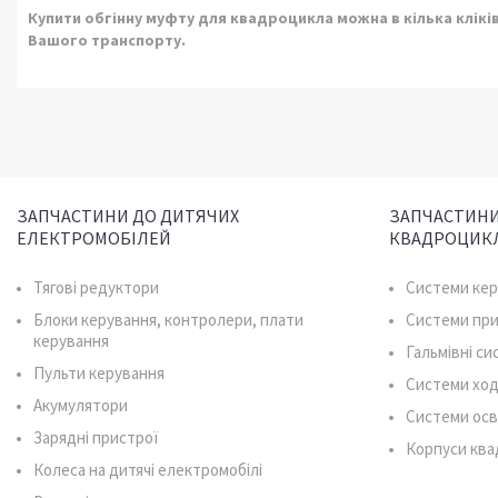
Купити обгінну муфту для квадроцикла можна в кілька кліків
Вашого транспорту.
ЗАПЧАСТИНИ ДО ДИТЯЧИХ
ЗАПЧАСТИНИ
ЕЛЕКТРОМОБІЛЕЙ
КВАДРОЦИК
Тягові редуктори
Системи ке
Блоки керування, контролери, плати
Системи пр
керування
Гальмівні с
Пульти керування
Системи ход
Акумулятори
Системи осв
Зарядні пристрої
Корпуси ква
Колеса на дитячі електромобілі