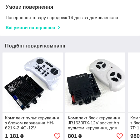
Умови повернення
Повернення товару впродовж 14 днів за домовленістю
Всі умови повернення
Подібні товари компанії
Комплект пульт керування
Комплект блок керування
Комп
з блоком керування HH-
JR1630RX-12V socket A з
з бл
621K-2.4G-12V
пультом керування, для
7P 1
дитячого електромобіля
1 181
801
980
₴
₴
Bambi