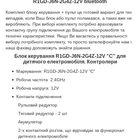
R1GD-J6N-2G4Z-12V bluetooth
Комплект блоку керування + пульт це готовий варіант для тих
випадків, коли Ваш блок або пульт поламався, а таких вже не
виробляють. При виборі комплекту потрібно враховувати
контактну групу підключення до Вашого електромобіля та
технічні характеристики. Якщо Ви вагаєтесь у правильності
вибору потрібного комплекту, то просто зателефонуйте нам і
наші фахівці допоможуть знайти рішення.
Блок керування R1GD-J6N-2G4Z-12V "С" для
дитячого електромобіля. Контролери
Маркування: R1GD-J6N-2G4Z-12V "С"
Робоча частота: 2.4GHz
Робоча напруга: 12V
Контакти підключення:
Рульовий редуктор
Тяговий редуктор - 2 шт
Акумулятор
2-х контактний роз'єм, що відповідає за функціонал
дитячого електромобіля