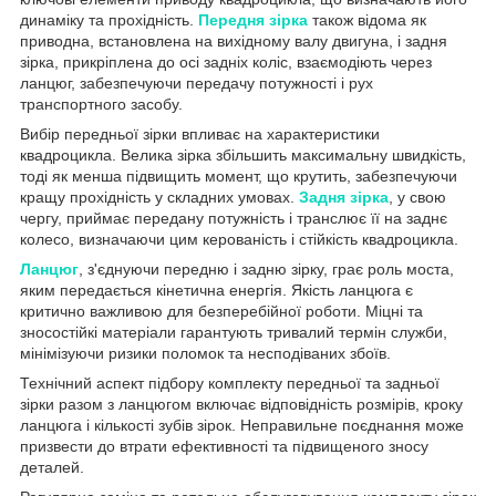
динаміку та прохідність.
Передня зірка
також відома як
приводна, встановлена ​​на вихідному валу двигуна, і задня
зірка, прикріплена до осі задніх коліс, взаємодіють через
ланцюг, забезпечуючи передачу потужності і рух
транспортного засобу.
Вибір передньої зірки впливає на характеристики
квадроцикла. Велика зірка збільшить максимальну швидкість,
тоді як менша підвищить момент, що крутить, забезпечуючи
кращу прохідність у складних умовах.
Задня зірка
, у свою
чергу, приймає передану потужність і транслює її на заднє
колесо, визначаючи цим керованість і стійкість квадроцикла.
Ланцюг
, з'єднуючи передню і задню зірку, грає роль моста,
яким передається кінетична енергія. Якість ланцюга є
критично важливою для безперебійної роботи. Міцні та
зносостійкі матеріали гарантують тривалий термін служби,
мінімізуючи ризики поломок та несподіваних збоїв.
Технічний аспект підбору комплекту передньої та задньої
зірки разом з ланцюгом включає відповідність розмірів, кроку
ланцюга і кількості зубів зірок. Неправильне поєднання може
призвести до втрати ефективності та підвищеного зносу
деталей.