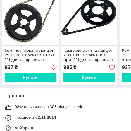
Комплект зірки та ланцюг
Комплект зірки та ланцюг
Комп
25H 92L + зірка 80t + зірка
25H 104L + зірка 80t +
25H 
11t для квадроцикла
зірка 11t для квадроцикла
зірк
937
985
937
₴
₴
Купити
Купити
Про нас
98% позитивних з 303 відгуків за рік
Працює з 02.11.2014
м. Харків