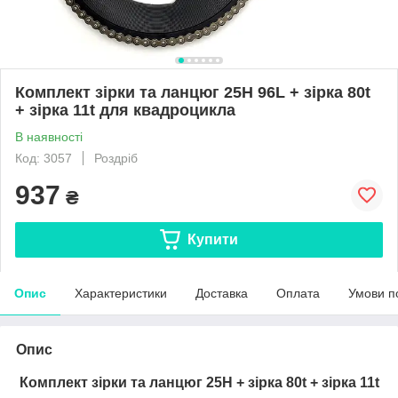
Комплект зірки та ланцюг 25H 96L + зірка 80t
+ зірка 11t для квадроцикла
В наявності
Код: 3057
Роздріб
937
₴
Купити
Опис
Характеристики
Доставка
Оплата
Умови п
Опис
Комплект зірки та ланцюг 25H + зірка 80t + зірка 11t