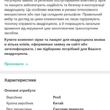
Регулярна заміна та ретельне обслуговування комплекту зірок
та ланцюга забезпечують надійність та безпеку в експлуатації
квадроциклу. Це особливо важливо в умовах інтенсивного
використання або при їзді складним рельєфом. Правильний
вибір та догляд за цими елементами не лише підтримують
технічну справність квадроцикла, а й покращують загальне
враження від керування цим захоплюючим транспортним
засобом.
Купити комплект зірки та ланцюг для квадроцикла можна
в кілька кліків, оформивши заявку на сайті або
зателефонувати, і ми підберемо потрібний для Вашого
квадроцикла.
Приховати
Характеристики
Основні атрибути
Виробник
Profi
Країна виробник
Китай
Вид запчастини
Система приводу