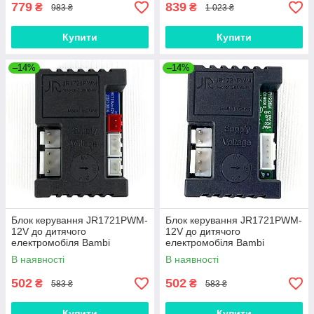
779
839
₴
₴
983 ₴
1 023 ₴
Купити
Купити
–14%
–14%
Блок керування JR1721PWM-
Блок керування JR1721PWM-
12V до дитячого
12V до дитячого
електромобіля Bambi
електромобіля Bambi
В наявності
В наявності
502
502
₴
₴
583 ₴
583 ₴
Купити
Купити