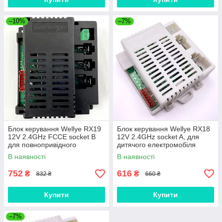
–10%
–7%
Блок керування Wellye RX19
Блок керування Wellye RX18
12V 2.4GHz FCCE socket B
12V 2.4GHz socket A, для
для повнопривідного
дитячого електромобіля
дитячого електромобіля М
Bambi
В наявності
В наявності
3454
752
616
₴
₴
832 ₴
660 ₴
Купити
Купити
–7%