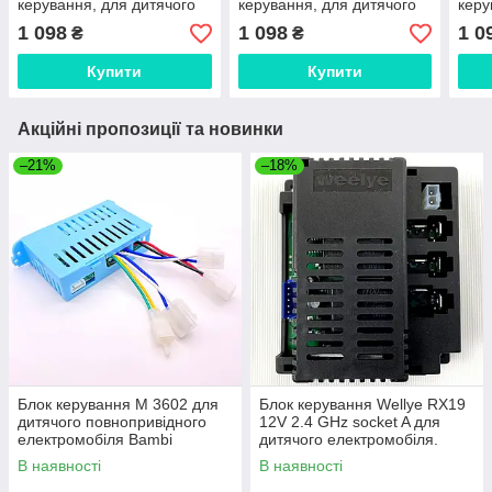
керування, для дитячого
керування, для дитячого
керу
електромобіля Bambi
електромобіля Bambi
елек
1 098
1 098
1 0
₴
₴
Купити
Купити
Акційні пропозиції та новинки
–21%
–18%
Блок керування M 3602 для
Блок керування Wellye RX19
дитячого повнопривідного
12V 2.4 GHz socket A для
електромобіля Bambi
дитячого електромобіля.
Контролер
В наявності
В наявності