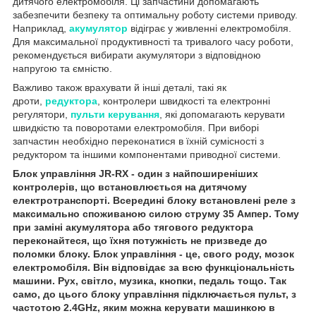
дитячого електромобіля. Ці запчастини допомагають
забезпечити безпеку та оптимальну роботу системи приводу.
Наприклад,
акумулятор
відіграє у живленні електромобіля.
Для максимальної продуктивності та тривалого часу роботи,
рекомендується вибирати акумулятори з відповідною
напругою та ємністю.
Важливо також врахувати й інші деталі, такі як
дроти,
редуктора
, контролери швидкості та електронні
регулятори,
пульти керування
, які допомагають керувати
швидкістю та поворотами електромобіля. При виборі
запчастин необхідно переконатися в їхній сумісності з
редуктором та іншими компонентами приводної системи.
Блок управління JR-RX - один з найпоширеніших
контролерів, що встановлюється на дитячому
електротранспорті. Всередині блоку встановлені реле з
максимально споживаною силою струму 35 Ампер. Тому
при заміні акумулятора або тягового редуктора
переконайтеся, що їхня потужність не призведе до
поломки блоку. Блок управління - це, свого роду, мозок
електромобіля. Він відповідає за всю функціональність
машини. Рух, світло, музика, кнопки, педаль тощо. Так
само, до цього блоку управління підключається пульт, з
частотою 2.4GHz, яким можна керувати машинкою в