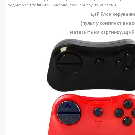
редуктором та іншими компонентами приводної системи.
Цей блок керуванн
(пульт у комплект не в
Натисніть на картинку, щоб