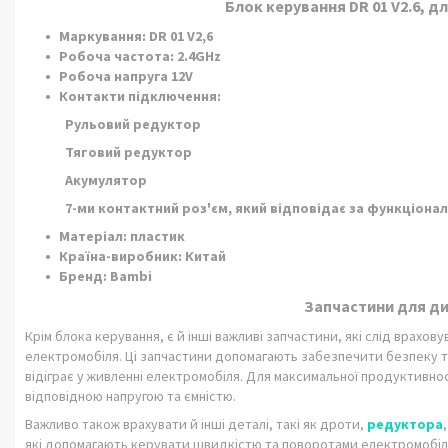
Блок керування DR 01 V2.6, 
Маркування: DR 01 V2,6
Робоча частота: 2.4GHz
Робоча напруга 12V
Контакти п
ідключення:
Рульовий редуктор
Тяговий редуктор
Акумулятор
7-ми контактний роз'єм, який відповідає за функціон
Матеріал: пластик
Країна-виробник: Китай
Бренд: Bambi
Запчастини для д
Крім блока керування, є й інші важливі запчастини, які слід врахов
електромобіля. Ці запчастини допомагають забезпечити безпеку 
відіграє у живленні електромобіля. Для максимальної продуктивно
відповідною напругою та ємністю.
Важливо також врахувати й інші деталі, такі як дроти,
редуктора
які допомагають керувати швидкістю та поворотами електромобіля.