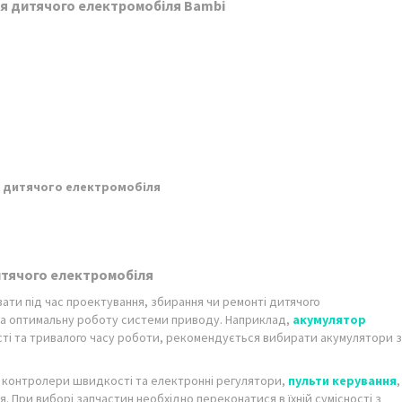
для дитячого електромобіля Bambi
ал дитячого електромобіля
итячого електромобіля
увати під час проектування, збирання чи ремонті дитячого
та оптимальну роботу системи приводу. Наприклад,
акумулятор
сті та тривалого часу роботи, рекомендується вибирати акумулятори з
, контролери швидкості та електронні регулятори,
пульти керування
,
 При виборі запчастин необхідно переконатися в їхній сумісності з