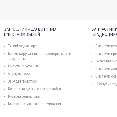
ЗАПЧАСТИНИ ДО ДИТЯЧИХ
ЗАПЧАСТИНИ
ЕЛЕКТРОМОБІЛЕЙ
КВАДРОЦИК
Тягові редуктори
Системи ке
Блоки керування, контролери, плати
Системи пр
керування
Гальмівні с
Пульти керування
Системи ход
Акумулятори
Системи осв
Зарядні пристрої
Корпуси ква
Колеса на дитячі електромобілі
Рульові редуктори
Кнопки та важелі перемикання