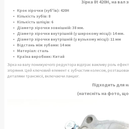
Зірка 8t 420H, на ва
Крок зірочки (зуб'їв): 420H
Кількість зубів: 8
Кількість шліців: 6
Діаметр зірочки зовнішній: 38 мм.
Діаметр зірочки внутрішній (у широкому місці): 14 мм.
Діаметр зірочки внутрішній (у вузькому місці): 11 мм
Відстань між зубами: 14 мм
Матеріал: сталь
Країна виробник: Китай
Зірка на валу понижуючого редуктора відіграє важливу роль ефекти
згоряння. Цей ключовий елемент є зубчастим колесом, розташован
деталями трансмісії, включаючи ланцюг.
Підходить для н
(натисніть на фото, що