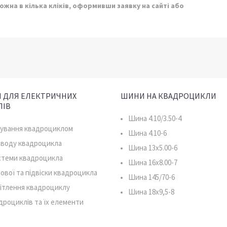
ожна в кілька кліків, оформивши заявку на сайті або
 ДЛЯ ЕЛЕКТРИЧНИХ
ШИНИ НА КВАДРОЦИКЛИ
ЛІВ
Шина 4.10/3.50-4
рування квадроциклом
Шина 4.10-6
иводу квадроцикла
Шина 13x5.00-6
истеми квадроцикла
Шина 16x8.00-7
ової та підвіски квадроцикла
Шина 145/70-6
ітлення квадроциклу
Шина 18x9,5-8
дроциклів та їх елементи