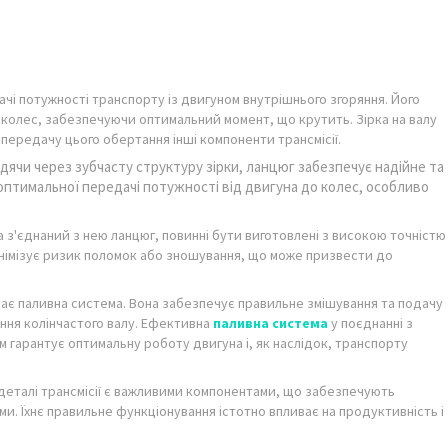
і потужності транспорту із двигуном внутрішнього згоряння. Його
о колес, забезпечуючи оптимальний момент, що крутить. Зірка на валу
редачу цього обертання інші компоненти трансмісії.
дячи через зубчасту структуру зірки, ланцюг забезпечує надійне та
оптимальної передачі потужності від двигуна до колес, особливо
та з'єднаний з нею ланцюг, повинні бути виготовлені з високою точністю
мінімізує ризик поломок або зношування, що може призвести до
ає паливна система. Вона забезпечує правильне змішування та подачу
ння колінчастого валу. Ефективна
паливна система
у поєднанні з
гарантує оптимальну роботу двигуна і, як наслідок, транспорту
 деталі трансмісії є важливими компонентами, що забезпечують
и. Їхнє правильне функціонування істотно впливає на продуктивність і