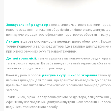
Знижувальний редуктор
є невід'ємною частиною системи передач
головне завдання - зниження обертів від вихідного валу двигуна д
понижуючого редуктора ефективно перетворює обертання валу у пе
Ланцюг
відіграє ключову роль передачі цього обертання. Прохо
точне з'єднання з валом редуктора. Це важливо для підтримки 
при різних режимах руху та навантаженнях.
Деталі трансмісії
, такі як зірка на валу понижуючого редуктора 
та з міцних матеріалів. Це забезпечує тривалий термін служби та 
зниження продуктивності транспорту.
Важливу роль у роботі
двигуна внутрішнього згоряння
також гр
палива в циліндри для горіння, що зрештою призводить до оберта
правильно налаштованою трансмісією з понижувальним редуктором 
загалом.
Таким чином, зірка на валу понижуючого редуктора, ланцюг та інші
ефективну взаємодію між двигуном внутрішнього згоряння і колесам
надійність транспортного засобу.