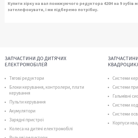
Купити зірку на вал понижуючого редуктора 420H на 9 зубів м
зателефонувати, і ми підберемо потрібну.
ЗАПЧАСТИНИ ДО ДИТЯЧИХ
ЗАПЧАСТИНИ
ЕЛЕКТРОМОБІЛЕЙ
КВАДРОЦИК
Тягові редуктори
Системи ке
Блоки керування, контролери, плати
Системи пр
керування
Гальмівні с
Пульти керування
Системи ход
Акумулятори
Системи осв
Зарядні пристрої
Корпуси ква
Колеса на дитячі електромобілі
Рульові редуктори