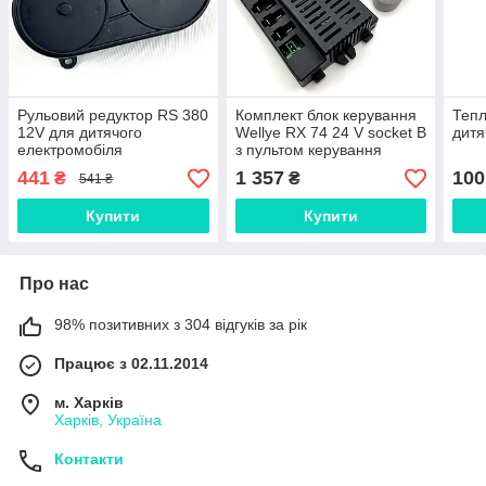
Рульовий редуктор RS 380
Комплект блок керування
Тепл
12V для дитячого
Wellye RX 74 24 V socket B
дитя
електромобіля
з пультом керування
TX10, для дитячого
441
1 357
100
₴
₴
541 ₴
електромобіля Bambi
Купити
Купити
Про нас
98% позитивних з 304 відгуків за рік
Працює з 02.11.2014
м. Харків
Харків, Україна
Контакти