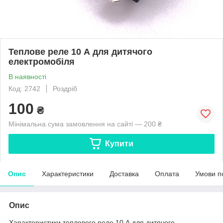
Теплове реле 10 А для дитячого
електромобіля
В наявності
Код: 2742
Роздріб
100
₴
Мінімальна сума замовлення на сайті — 200 ₴
Купити
Опис
Характеристики
Доставка
Оплата
Умови п
Опис
Характеристики теплового реле 10 А для дитячого