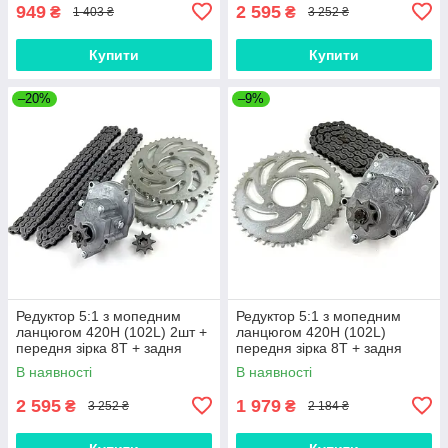
949
2 595
₴
₴
1 403 ₴
3 252 ₴
Купити
Купити
–20%
–9%
Редуктор 5:1 з мопедним
Редуктор 5:1 з мопедним
ланцюгом 420H (102L) 2шт +
ланцюгом 420H (102L)
передня зірка 8T + задня
передня зірка 8T + задня
зірка 41T 2шт
зірка 41T
В наявності
В наявності
2 595
1 979
₴
₴
3 252 ₴
2 184 ₴