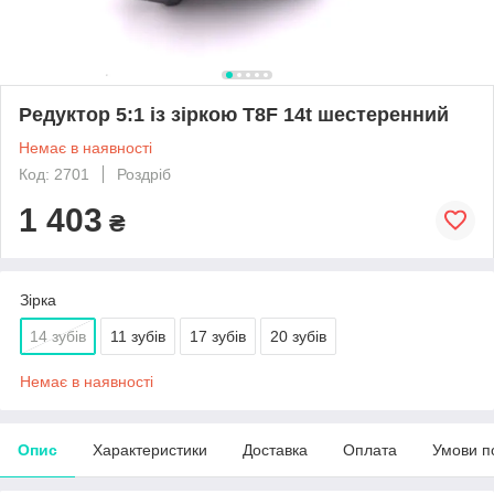
Редуктор 5:1 із зіркою T8F 14t шестеренний
Немає в наявності
Код: 2701
Роздріб
1 403
₴
Зірка
14 зубів
11 зубів
17 зубів
20 зубів
Немає в наявності
Опис
Характеристики
Доставка
Оплата
Умови п