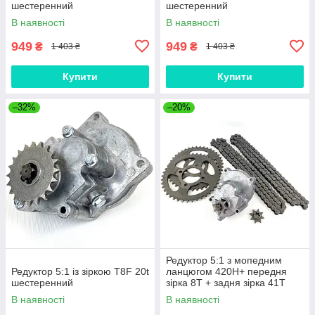
шестеренний
шестеренний
В наявності
В наявності
949
949
₴
₴
1 403 ₴
1 403 ₴
Купити
Купити
–32%
–20%
Редуктор 5:1 з мопедним
Редуктор 5:1 із зіркою T8F 20t
ланцюгом 420H+ передня
шестеренний
зірка 8T + задня зірка 41T
В наявності
В наявності