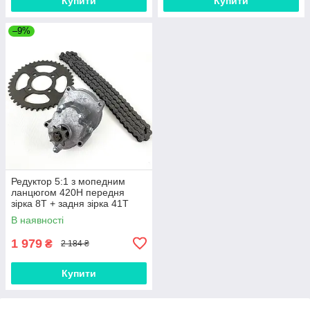
Купити
Купити
–9%
Редуктор 5:1 з мопедним
ланцюгом 420H передня
зірка 8T + задня зірка 41T
В наявності
1 979
₴
2 184 ₴
Купити