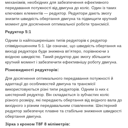
механізмів, необхідних для забезпечення ефективного
передавання потужності від двигуна до коліс. Один із таких
ключових елементів — редуктор. Редуктори дають змогу
знизити швидкість обертання двигуна та підвищити крутний
момент для досягнення оптимальної роботи трансмісії.
Редуктор 5:1
Одним із найпоширеніших типів редукторів є редуктор
співвідношенням 5:1. Це означає, що швидкість обертання на
виході редуктора буде знижена вп'ятеро, порівнюючи з
вхідною швидкістю. Такий редуктор дає змогу збільшити
крутний момент і забезпечити ефективнішу роботу двигуна.
Різновидності редукторів:
Для досягнення оптимального передавання потужності й
адаптації до особливостей двигуна та трансмісії
використовуються різні типи редукторів. Одним із них є
шестерний редуктор. Він складається із зубчастих коліс
різного розміру, які передають обертання від вхідного вала до
вихідного з різним передавальним ставленням. Шестерний
редуктор забезпечує плавне та стабільне зниження швидкості
обертання двигуна.
Зірка з кроком T8F 8 міліметрів: