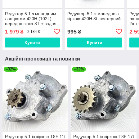
Редуктор 5:1 з мопедним
Редуктор 5:1 з мопедною
Реду
ланцюгом 420H (102L)
зіркою 420Н 8t шестерний
ланц
передня зірка 8T + задня
2шт 
зірка 41T
задн
1 979
995
2 5
₴
₴
2 184 ₴
Купити
Купити
Акційні пропозиції та новинки
–32%
–32%
Редуктор 5:1 із зіркою T8F 11t
Редуктор 5:1 із зіркою T8F 17t