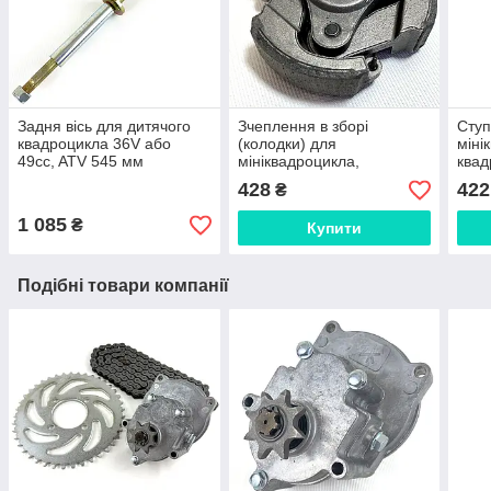
Задня вісь для дитячого
Зчеплення в зборі
Ступ
квадроцикла 36V або
(колодки) для
міні
49cc, ATV 545 мм
мініквадроцикла,
квад
квадроцикла
428
422
₴
1 085
₴
Купити
Подібні товари компанії