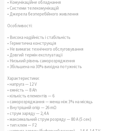
• Комунікаційне обладнання
• Системи телекомунікацій
• Джерела безперебійного живлення
Особливості:
• Висока надійність і стабільність
• Герметична конструкція
• Не вимагає технічного обслуговування
• Довгий термін експлуатації
• Низький рівень саморозрядження
• Збільшена на 30% вихідна потужність
Характеристики:
• напруга — 12 V
• ємність — 8 Ah
• кількість елементів — 6
• саморозряджання — менш ніж 3% на місяць
• Внутрішній опір — 26 mΩ
• струм заряду — 2,4 А
• максимальний струм розряду — 80 А (5 сек)
• тип клем — F2
• напруга заряду (буферний режим) — 14,4 -14,7 V