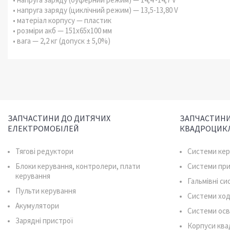
• напруга заряду (циклічний режим) — 13,5-13,80 V
• матеріал корпусу — пластик
• розміри акб — 151x65x100 мм
• вага — 2,2 кг (допуск ± 5,0%)
ЗАПЧАСТИНИ ДО ДИТЯЧИХ
ЗАПЧАСТИНИ
ЕЛЕКТРОМОБІЛЕЙ
КВАДРОЦИК
Тягові редуктори
Системи ке
Блоки керування, контролери, плати
Системи пр
керування
Гальмівні с
Пульти керування
Системи ход
Акумулятори
Системи осв
Зарядні пристрої
Корпуси ква