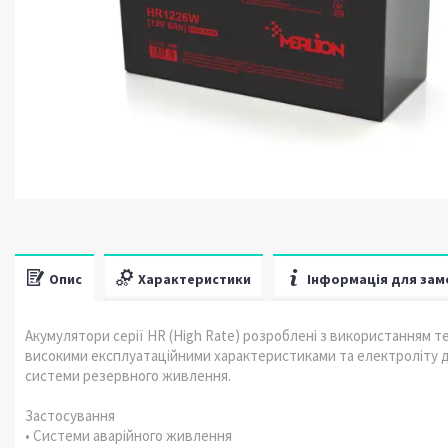
Опис
Характеристики
Інформація для зам
Акумулятори серії HR (High Rate) розроблені з використанням т
високими експлуатаційними характеристиками та електроліту д
системи резервного живлення.
Застосування
• Системи аварійного живлення