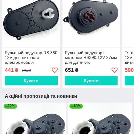
Рульовий редуктор RS 380
Рульовий редуктор з
Тяго
12V для дитячого
мотором RS390 12V 27мм
12V
електромобіля
для дитячого
дитя
електромобіля Bambi
Bam
441
651
590
₴
₴
541 ₴
Купити
Купити
Акційні пропозиції та новинки
–22%
–18%