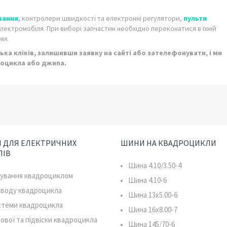
вання
, контролери швидкості та електронні регулятори,
пульти
лектромобіля. При виборі запчастин необхідно переконатися в їхній
ми.
ка кліків, залишивши заявку на сайті або зателефонувати, і ми
тоцикла або джипа.
 ДЛЯ ЕЛЕКТРИЧНИХ
ШИНИ НА КВАДРОЦИКЛИ
ЛІВ
Шина 4.10/3.50-4
рування квадроциклом
Шина 4.10-6
иводу квадроцикла
Шина 13x5.00-6
истеми квадроцикла
Шина 16x8.00-7
ової та підвіски квадроцикла
Шина 145/70-6