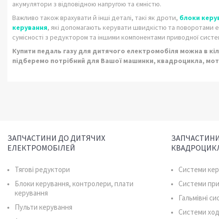
акумулятори з відповідною напругою та ємністю.
Важливо також врахувати й інші деталі, такі як дроти,
блоки керу
керування
, які допомагають керувати швидкістю та поворотами е
сумісності з редуктором та іншими компонентами приводної систе
Купити педаль газу для дитячого електромобіля можна в кіль
підберемо потрібний для Вашої машинки, квадроцикла, мо
ЗАПЧАСТИНИ ДО ДИТЯЧИХ
ЗАПЧАСТИНИ
ЕЛЕКТРОМОБІЛЕЙ
КВАДРОЦИК
Тягові редуктори
Системи ке
Блоки керування, контролери, плати
Системи пр
керування
Гальмівні с
Пульти керування
Системи ход