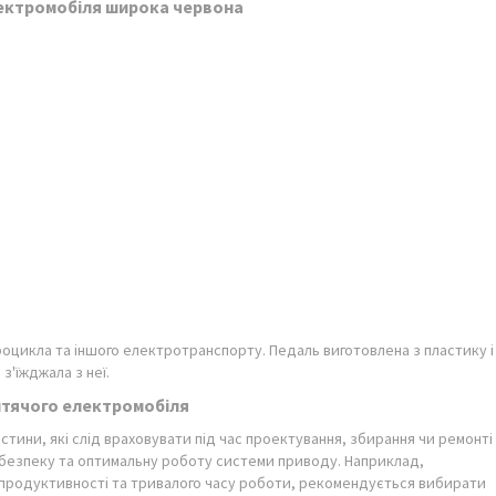
лектромобіля широка червона
оцикла та іншого електротранспорту. Педаль виготовлена з пластику і
з'їжджала з неї.
итячого електромобіля
астини, які слід враховувати під час проектування, збирання чи ремонті
 безпеку та оптимальну роботу системи приводу. Наприклад,
ї продуктивності та тривалого часу роботи, рекомендується вибирати