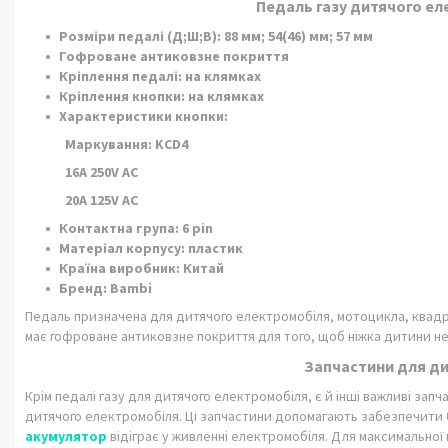
Педаль газу дитячого е
Розміри педалі (Д;Ш;В): 88 мм; 54(46) мм; 57 мм
Гофроване антиковзне покриття
Кріплення педалі: на клямках
Кріплення кнопки: на клямках
Характеристики кнопки:
Маркування: KCD4
16A 250V AC
20A 125V AC
Контактна група: 6 pin
Матеріал корпусу: пластик
Країна виробник: Китай
Бренд: Bambi
Педаль призначена для дитячого електромобіля, мотоцикла, квадр
має гофроване антиковзне покриття для того, щоб ніжка дитини не 
Запчастини для д
Крім педалі газу для дитячого електромобіля, є й інші важливі запч
дитячого електромобіля. Ці запчастини допомагають забезпечити
акумулятор
відіграє у живленні електромобіля. Для максимально