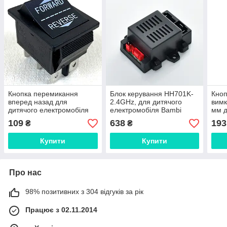
Кнопка перемикання
Блок керування HH701K-
Кноп
вперед назад для
2.4GHz, для дитячого
вимк
дитячого електромобіля
електромобіля Bambi
мм д
на 3 положення 6k
елек
109
638
193
₴
₴
підс
Купити
Купити
Про нас
98% позитивних з 304 відгуків за рік
Працює з 02.11.2014