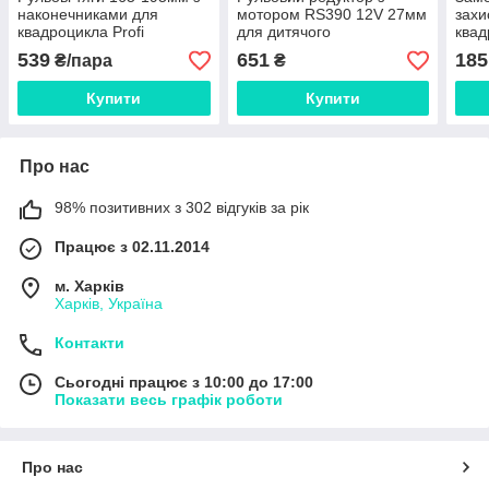
наконечниками для
мотором RS390 12V 27мм
захи
квадроцикла Profi
для дитячого
квад
електромобіля Bambi
Prof
539
651
185
₴/пара
₴
Купити
Купити
Про нас
98% позитивних з 302 відгуків за рік
Працює з 02.11.2014
м. Харків
Харків, Україна
Контакти
Сьогодні працює з 10:00 до 17:00
Показати весь графік роботи
Про нас