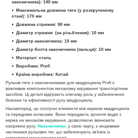
наконечника): 140 мм
Максимальна довжина тяги (у розкрученому
стані): 170 мм
Довжина стрижня: 90 мм
Діаметр стрижня (на різьблення): 10 мм
Діаметр наконечника: 15 мм
Діаметр болта наконечника (пальця): 10 мм
Матеріал: сталь
Виробник: Profi
Країна виробник: Китай
Рульові тяги з наконечниками для квадроцикла Profi є
важливим компонентом механізму керування транспортним
засобом. Ці деталі відіграють ключову роль у забезпеченні
безпеки та ефективності руху квадроцикла.
Насамперед, це сполучні елементи між кермом квадроцикла
та передніми колесами. Вони передають зусилля водія з
керма на механізм керування, дозволяючи змінювати
напрямок руху.
Наконечники
, у свою чергу, є кінцевими
частинами рульових тяг, що забезпечують зв'язок із
кермовими механізмами коліс.