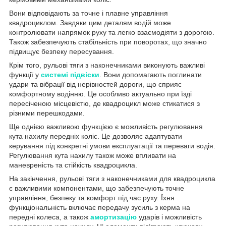
Вони відповідають за точне і плавне управління
квадроциклом. Завдяки цим деталям водій може
контролювати напрямок руху та легко взаємодіяти з дорогою.
Також забезпечують стабільність при поворотах, що значно
підвищує безпеку пересування.
Крім того, рульові тяги з наконечниками виконують важливі
функції у
системі підвіски
. Вони допомагають поглинати
удари та вібрації від нерівностей дороги, що сприяє
комфортному водінню. Це особливо актуально при їзді
пересіченою місцевістю, де квадроцикл може стикатися з
різними перешкодами.
Ще однією важливою функцією є можливість регулювання
кута нахилу передніх коліс. Це дозволяє адаптувати
керування під конкретні умови експлуатації та переваги водія.
Регулювання кута нахилу також може впливати на
маневреність та стійкість квадроцикла.
На закінчення, рульові тяги з наконечниками для квадроцикла
є важливими компонентами, що забезпечують точне
управління, безпеку та комфорт під час руху. Їхня
функціональність включає передачу зусиль з керма на
передні колеса, а також
амортизацію
ударів і можливість