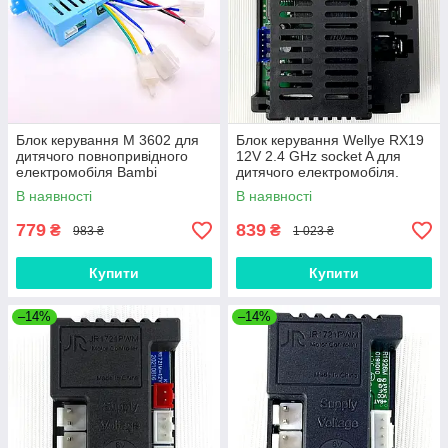
Блок керування M 3602 для
Блок керування Wellye RX19
дитячого повнопривідного
12V 2.4 GHz socket A для
електромобіля Bambi
дитячого електромобіля.
Контролер
В наявності
В наявності
779
839
₴
₴
983 ₴
1 023 ₴
Купити
Купити
–14%
–14%