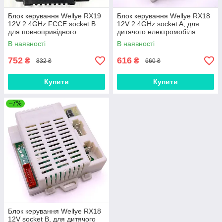
Блок керування Wellye RX19
Блок керування Wellye RX18
12V 2.4GHz FCCE socket B
12V 2.4GHz socket A, для
для повнопривідного
дитячого електромобіля
дитячого електромобіля М
Bambi
В наявності
В наявності
3454
752
616
₴
₴
832 ₴
660 ₴
Купити
Купити
–7%
Блок керування Wellye RX18
12V socket B, для дитячого