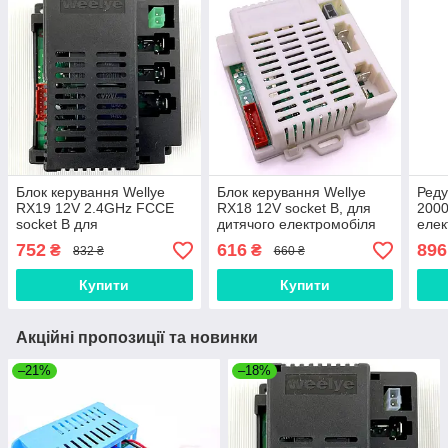
Блок керування Wellye
Блок керування Wellye
Реду
RX19 12V 2.4GHz FCCE
RX18 12V socket B, для
2000
socket B для
дитячого електромобіля
елек
повнопривідного дитячого
Bambi
752
616
896
₴
₴
832 ₴
660 ₴
електромобіля М 3454
Купити
Купити
Акційні пропозиції та новинки
–21%
–18%