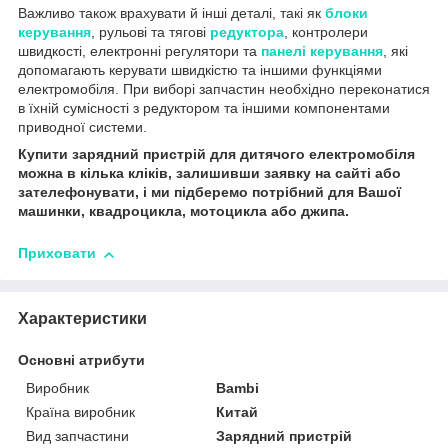
Важливо також врахувати й інші деталі, такі як
блоки
керування
, рульові та тягові
редуктора
, контролери
швидкості, електронні регулятори та
панел
і керування
, які
допомагають керувати швидкістю та іншими функціями
електромобіля. При виборі запчастин необхідно переконатися
в їхній сумісності з редуктором та іншими компонентами
приводної системи.
Купити зарядний пристр
ій
для дитячого електромобіля
можна в кілька кліків, залишивши заявку на сайті або
зателефонувати, і ми підберемо потрібний для Вашої
машинки, квадроцикла, мотоцикла або джипа.
Приховати
Характеристики
Основні атрибути
Виробник
Bambi
Країна виробник
Китай
Вид запчастини
Зарядний пристрій