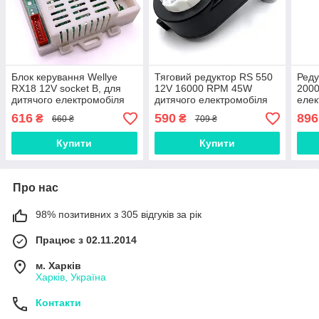
Блок керування Wellye
Тяговий редуктор RS 550
Реду
RX18 12V socket B, для
12V 16000 RPM 45W
2000
дитячого електромобіля
дитячого електромобіля
елек
Bambi
Bambi
616
590
896
₴
₴
660 ₴
709 ₴
Купити
Купити
Про нас
98% позитивних з 305 відгуків за рік
Працює з 02.11.2014
м. Харків
Харків, Україна
Контакти