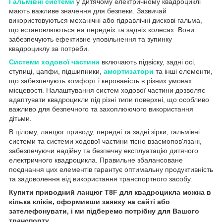
Гальмівні системи
у дитячому електричному квадроциклі
мають важливе значення для безпеки. Зазвичай
використовуються механічні або гідравлічні дискові гальма,
що встановлюються на передніх та задніх колесах. Вони
забезпечують ефективне уповільнення та зупинку
квадроциклу за потреби.
Системи ходової частини
включають підвіску, задні осі,
ступиці, цапфи, підшипники,
амортизатори
та інші елементи,
що забезпечують комфорт і керованість в різних умовах
місцевості. Налаштування систем ходової частини дозволяє
адаптувати квадроцикли під різні типи поверхні, що особливо
важливо для безпечного та захоплюючого використання
дітьми.
В цілому, ланцюг приводу, передні та задні зірки, гальмівні
системи та системи ходової частини тісно взаємопов'язані,
забезпечуючи надійну та безпечну експлуатацію дитячого
електричного квадроцикла. Правильне збалансоване
поєднання цих елементів гарантує оптимальну продуктивність
та задоволення від використання транспортного засобу.
Купити приводний ланцюг T8F для квадроцикла можна в
кілька кліків, оформивши заявку на сайті або
зателефонувати, і ми підберемо потрібну для Вашого
транспорту.