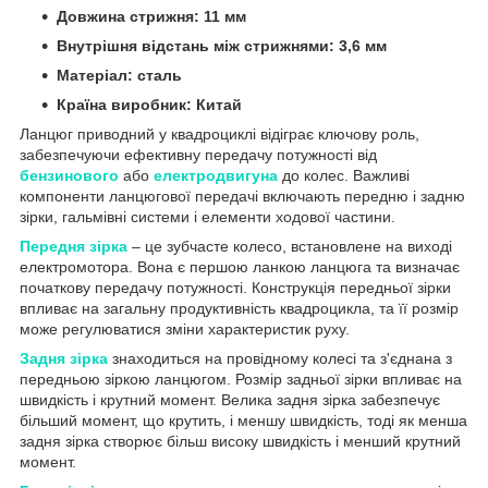
Довжина стрижня: 11 мм
Внутрішня відстань між стрижнями: 3,6 мм
Матеріал: сталь
Країна виробник: Китай
Ланцюг приводний у квадроциклі відіграє ключову роль,
забезпечуючи ефективну передачу потужності від
бензинового
або
електродвигуна
до колес. Важливі
компоненти ланцюгової передачі включають передню і задню
зірки, гальмівні системи і елементи ходової частини.
Передня зірка
– це зубчасте колесо, встановлене на виході
електромотора. Вона є першою ланкою ланцюга та визначає
початкову передачу потужності. Конструкція передньої зірки
впливає на загальну продуктивність квадроцикла, та її розмір
може регулюватися зміни характеристик руху.
Задня зірка
знаходиться на провідному колесі та з'єднана з
передньою зіркою ланцюгом. Розмір задньої зірки впливає на
швидкість і крутний момент. Велика задня зірка забезпечує
більший момент, що крутить, і меншу швидкість, тоді як менша
задня зірка створює більш високу швидкість і менший крутний
момент.