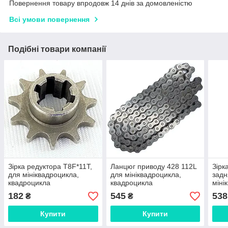
Повернення товару впродовж 14 днів за домовленістю
Всі умови повернення
Подібні товари компанії
Зірка редуктора T8F*11T,
Ланцюг приводу 428 112L
Зірк
для мініквадроцикла,
для мініквадроцикла,
задн
квадроцикла
квадроцикла
міні
квад
182
545
538
₴
₴
Купити
Купити